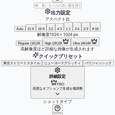
出力設定
アスペクト比
Auto
21:9
16:9
3:2
4:3
1:1
3:4
2:3
9:16
解像度
1024
×
1024
px
Regular (1K)
1K
High (2K)
2K
Ultra (4K)
4K
高解像度ほど詳細な画像が生成されます
クイックプリセット
東京ストリートスタイル
ニューヨークグリッティ
パリジャンシック
詳細設定
PRO
高度なオプションで生成を微調整
ショットタイプ