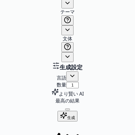
テーマ
文体
生成設定
言語
数量
より賢い AI
最高の結果
生成