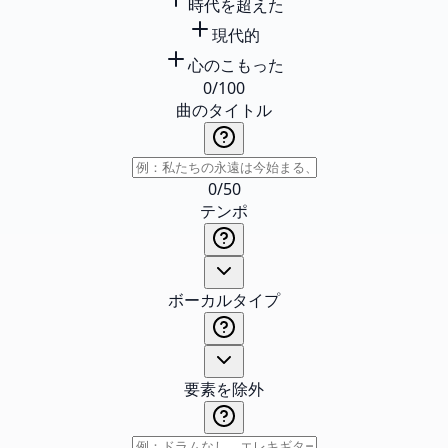
時代を超えた
現代的
心のこもった
0
/
100
曲のタイトル
0
/
50
テンポ
ボーカルタイプ
要素を除外