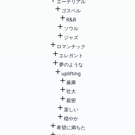
エーテリアル
ゴスペル
R&B
ソウル
ジャズ
ロマンチック
エレガント
夢のような
uplifting
厳粛
壮大
親密
楽しい
穏やか
希望に満ちた