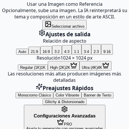
Usar una Imagen como Referencia
Opcionalmente, sube una imagen. La IA reinterpretará su
tema y composición en un estilo de arte ASCII.
Seleccionar archivo
Ajustes de salida
Relación de aspecto
Auto
21:9
16:9
3:2
4:3
1:1
3:4
2:3
9:16
Resolución
1024
×
1024
px
Regular (1K)
1K
High (2K)
2K
Ultra (4K)
4K
Las resoluciones más altas producen imágenes más
detalladas
Preajustes Rápidos
Monocromo Clásico
Color Vibrante
Banner de Texto
Glitchy & Distorsionado
Configuraciones Avanzadas
PRO
Ajusta tu generación con opciones avanzadas