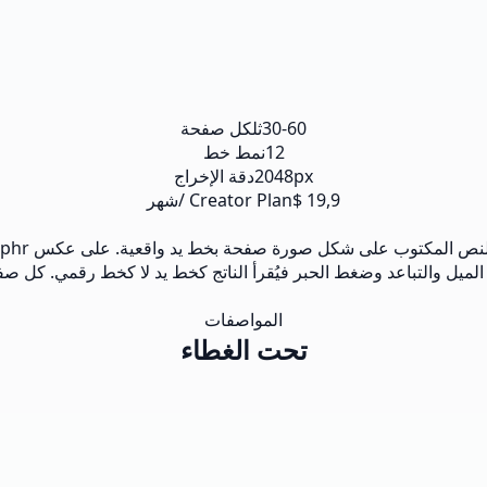
30-60ث
لكل صفحة
12
نمط خط
2048px
دقة الإخراج
19,9 $
Creator Plan /شهر
المواصفات
تحت الغطاء