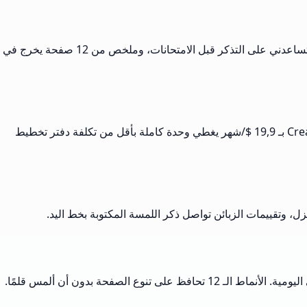
أكتب ملاحظاتي على الحاسوب أثناء المحاضرات ثم أحولها إلى صفحات بخط يد على ورق مسطر باستخدام Musely. المراجعة بالخط اليدوي تساعدني على التذكر قبل الامتحانات، وملخص من 12 صفحة يخرج في
أُدرّس الخط وأحتاج أوراق نموذجية بأكثر من نمط. يرسم Musely الفقرة نفسها بنسخ أنيق وخط مائل وخط طباعة، فيقارن طلابي. Creator Plan بـ 19,9 $/شهر يغطي وحدة كاملة بأقل من تكلفة دفتر تخطيط