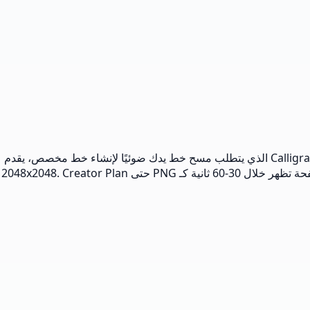
Musely محول النص إلى خط يد بالذكاء الاصطناعي هو محول يعرض النص المكتوب على شكل صورة صفحة بخط يد واقعية. على عكس Calligraphr الذي يتطلب مسح خط يدك ضوئيًا لإنشاء خط مخصص، يقدم
Musely 12 نمط خط جاهز و6 أوراق و5 ألوان حبر. يضيف تغييرات في الميل والتباعد وضغط الحبر فيُقرأ الناتج كخط يد لا كخط رقمي. كل صفحة تظهر خلال 30-60 ثانية كـ PNG حتى 2048x2048. Creator Plan