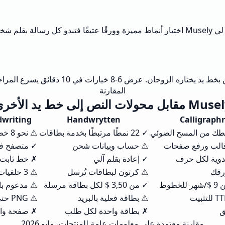
رة واحدة.
المقارنة
 مقابل محولات النص إلى خط يد الأخرى
writing
Handwrytten
Calligraphr
طك من المسح الضوئي
✓ 22 نمطًا مرتبطًا بخدمة بطاقات
⚠ نحو 8 خطوط أساسية
الب ورفع صفحات
⚠ حساب وبيانات شحن
✓ متصفح ف
يدوية لكل حرف
✓ إعادة بقلم آلي
✗ خط ثابت 
رقك
⚠ كرتون لبطاقات تُرسل
⚠ 3 خلفيات بسيطة
✓ من 3,50 $ لكل بطاقة مرسلة
⚠ مدعوم بال
⚠ بطاقة فعلية بالبريد
⚠ PNG حتى 1024 بكسل
ق
✗ بطاقة واحدة لكل طلب
✗ صفحة وا
مقارنة معتمدة على معلومات عامة للمنتجات، مايو 2026