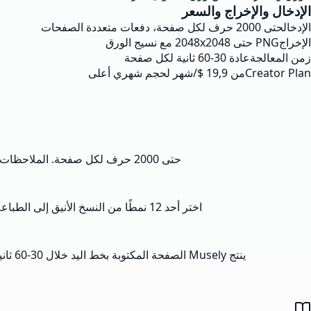
الإدخال والإخراج والسعر
الإدخال
حتى 2000 حرف لكل صفحة، دفعات متعددة الصفحات
الإخراج
PNG حتى 2048x2048 مع نسيج الورق
زمن المعالجة
عادة 30-60 ثانية لكل صفحة
Creator Plan
من 19,9 $/شهر لحجم شهري أعلى
حتى 2000 حرف لكل صفحة. الملاحظات والرسائل والمقالات والواجبات تعمل، والنصوص الأطول تشتغل كدفعة متعددة الصفحات بنفس إعدادات النمط.
اختر أحد 12 نمطًا من النسخ الأنيق إلى الطباعة غير الرسمية. حدد الورق (أبيض، مسطر، منقط، شبكي، دفتر أصفر، أو عتيق) ولون الحبر وإعدادات الميل أو التباعد.
ينتج Musely الصفحة المكتوبة بخط اليد خلال 30-60 ثانية مع تنوّع طبيعي بين الحروف. أعد التوليد إن أردت نتيجة مختلفة، ثم نزّل PNG حتى 2048x2048 جاهزًا للطباعة أو المشاركة.