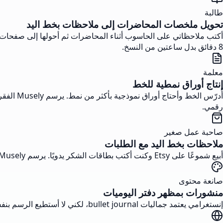
طالبة
تحويل ملخصات المحاضرات إلى ملاحظات بخط اليد
8 دقائق بدل ساعتين من النسخ.
معلمة
إنتاج أوراق نمطية للخط
رقمي.
صاحبة عمل صغير
ملاحظات بخط اليد مع الطلبات
أبيع شموعًا على Etsy وكنت أكتب بطاقات الشكر يدويًا. يرسم Musely رسالتي بخط دافئ على ورق عتيق في أقل من دقيقة، أطبعها في المنزل، وتقييمات الزبائن تواصل ذكر اللمسة المكتوبة بخط اليد.
صانعة محتوى
منشورات بمظهر دفتر اليوميات
إنستغرامي يعتمد جماليات bullet journal، لكني لا أستطيع الرسم بنفس الجودة يوميًا. يعطيني Musely خطًا أنيقًا على ورق منقط لاقتباساتي اليومية. الأنماط الـ 12 تحافظ على تنوع الصفحة بدون أن ألمس قلمًا.