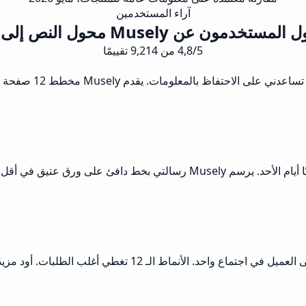
آراء المستخدمين
ستخدمون عن Musely محول النص إلى خط يد
4,8/5 من 9,214 تقييمًا
أرسل نحو 40 طلبًا أسبوعيًا على Etsy وكنت أكتب بطاقات الشكر يدويًا أيام الأ