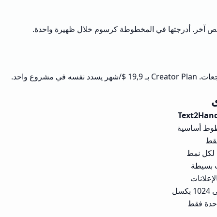
Text2Hand
قط
لكل نمط
إعلانات
حدة فقط