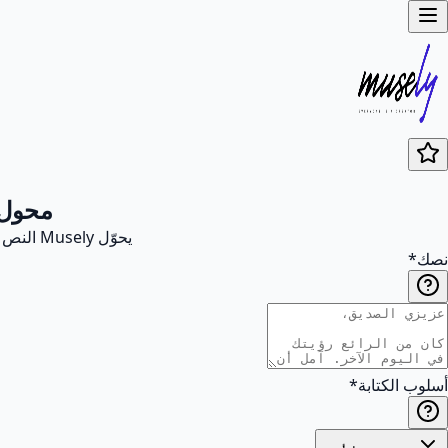
محول 
يحوّل Musely النص المكتوب إلى صفحة بخط يد واقعية: اختر النمط والورق والحبر، ونزّل PNG في 30-60 ثانية.
نصك
*
أسلوب الكتابة
*