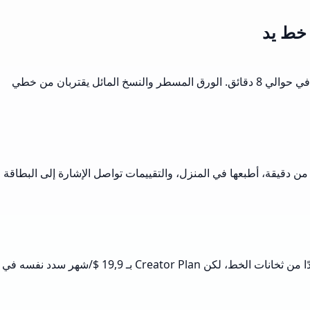
أدرس التمريض وأراجع مخططاتي على شكل ملاحظات بخط اليد لأنها تساعدني على الاحتفاظ بالمعلومات. يقدم Musely مخطط 12 صفحة في حوالي 8 دقائق. الورق المسطر والنسخ المائل يقتربان من خطي
حد. يرسم Musely رسالتي بخط دافئ على ورق عتيق في أقل من دقيقة، أطبعها في المنزل، والتقييمات تواصل الإشارة إلى البطاقة
أصمم قرطاسية أعراس ويتيح لي Musely عرض 6-8 خيارات خط على العميل في اجتماع واحد. الأنماط الـ 12 تغطي أغلب الطلبات. أود مزيدًا من ثخانات الخط، لكن Creator Plan بـ 19,9 $/شهر سدد نفسه في