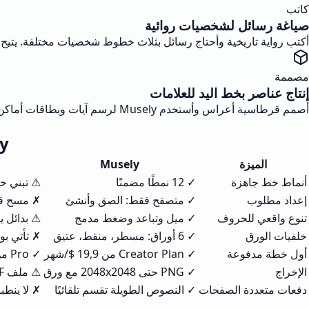
كاتب
صياغة رسائل لشخصيات روائية
أكتب رواية تاريخية وأحتاج رسائل بثلاث خطوط شخصيات مختلفة. يتيح لي Musely اختيار أنماط مميزة وورقًا عتيقًا فتبدو كل رسالة بقلم شخص آخر. أدرجتها في المخطوطة كرسوم خلال ظهي
مصممة
إنتاج عناصر بخط اليد للعلامات
أصمم قرطاسية أعراس وأستخدم Musely لرسم آيات وبطاقات أماكن بخط يد يختاره الزوجان. عرض 6-8 خيارات في 10 دقائق يسرع المراجعات. Creator Plan بـ 19,9 $/شهر يسدد نفسه في مشروع واحد.
Musely
الميزة
Musely
أنماط خط جاهزة
✓ 12 نمطًا مضمنًا
⚠ تبني خ
إعداد مطلوب
✓ متصفح فقط: الصق وأنشئ
✗ مسح ق
تنوع واقعي للحروف
✓ ميل وتباعد وضغط مدمج
⚠ بدائل 
خلفيات الورق
✓ 6 أوراق: مسطر، منقط، عتيق
✗ تأتي بو
أول خطة مدفوعة
✓ Creator Plan من 19,9 $/شهر
✓ Pro من 9 $/شهر للخطوط
الإخراج
✓ PNG حتى 2048x2048 مع ورق
⚠ ملف TTF للتثبيت
دفعات متعددة الصفحات
✓ النصوص الطويلة تقسم تلقائيًا
✗ لا ينطب