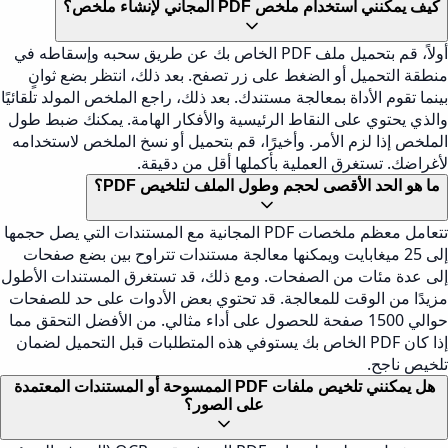
كيف يمكنني استخدام ملخص PDF المجاني لإنشاء ملخص؟
أولاً، قم بتحميل ملف PDF الخاص بك عن طريق سحبه وإسقاطه في
منطقة التحميل أو الضغط على زر تصفح. بعد ذلك، انتظر بضع ثوانٍ
بينما تقوم الأداة بمعالجة مستندك. بعد ذلك، راجع الملخص المولد تلقائيًا
والذي يحتوي على النقاط الرئيسية والأفكار الهامة. يمكنك ضبط طول
الملخص إذا لزم الأمر. وأخيرًا، قم بتحميل أو نسخ الملخص لاستخدامه
لأغراضك. تستغرق العملية بأكملها أقل من دقيقة.
ما هو الحد الأقصى لحجم وطول الملف لتلخيص PDF؟
تتعامل معظم ملخصات PDF المجانية مع المستندات التي يصل حجمها
إلى 25 ميغابايت ويمكنها معالجة مستندات تتراوح بين بضع صفحات
إلى عدة مئات من الصفحات. ومع ذلك، قد تستغرق المستندات الأطول
مزيدًا من الوقت للمعالجة. قد تحتوي بعض الأدوات على حد للصفحات
حوالي 1500 صفحة للحصول على أداء مثالي. من الأفضل التحقق مما
إذا كان PDF الخاص بك يستوفي هذه المتطلبات قبل التحميل لضمان
تلخيص ناجح.
هل يمكنني تلخيص ملفات PDF الممسوحة أو المستندات المعتمدة
على الصور؟