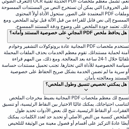
نعم، تشمل معظم ملخصات PDF الحديثة تقنية OCR (التعرف الضوئي
على الحروف) التي يمكن أن تستخرج النص من المستندات الممسوحة
وملفات PDF المعتمدة على الصور. ستحول الأداة أولاً المحتوى
الممسوح إلى نص قابل للقراءة من قبل الآلة قبل توليد الملخص. ومع
ذلك، تعتمد جودة الملخص على وضوح ودقة المستند الممسوح.
هل يحافظ ملخص PDF المجاني على خصوصية المستند وأمانه؟
تستخدم ملخصات PDF المجانية عادة بروتوكولات التشفير وخوادم
آمنة لحماية مستنداتك. تقوم معظم الخدمات بحذف الملفات المحملة
تلقائيًا خلال 1-24 ساعة بعد المعالجة. ومع ذلك، من المهم قراءة
سياسة الخصوصية للأداة التي تختارها. تجنب تحميل مستندات حساسة
أو سرية ما لم تضمن الخدمة بشكل صريح الحفاظ على خصوصية
المستند ومعالجته بأمان.
هل يمكنني تخصيص تنسيق وطول الملخص؟
تسمح لك معظم ملخصات PDF المجانية بضبط مخرجات الملخص
لتناسب احتياجاتك. يمكنك غالبًا الاختيار بين النقاط الرئيسية، أو تنسيق
الفقرات، أو النقاط الرئيسية. تتيح لك بعض الأدوات تحديد طول
الملخص كنسبة من النص الأصلي أو تحديد حد لعدد الكلمات. يمكنك
أيضًا عادةً التركيز على أقسام أو فصول معينة من الوثيقة للتلخيص