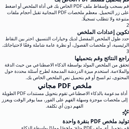
قم بسحب وإسقاط ملف PDF الخاص بك في أداة الملخص أو اضغط
على زر التحميل. معظم ملخصات PDF المجانية تقبل أحجام ملفات
متنوعة ولا تتطلب تسجيلًا.
2
تكوين إعدادات الملخص
حدد طول الملخص المفضل لديك وخيارات التنسيق. اختر بين النقاط
الرئيسية، أو ملخصات الفصول، أو نظرة عامة شاملة وفقًا لاحتياجاتك.
3
راجع النتائج وقم بتحميلها
تحقق من الملخص المولد بواسطة الذكاء الاصطناعي من حيث الدقة
والملاءمة. استخدم ميزة الدردشة المدمجة لطرح أسئلة محددة حول
المحتوى، ثم انسخ أو قم بتحميل نص الملخص الخاص بك.
ملخص PDF مجاني
أداة مدعومة بالذكاء الاصطناعي تقوم بتحويل مستندات PDF الطويلة
إلى ملخصات موجزة وسهلة الفهم على الفور، مما يوفر الوقت ويعزز
الفهم دون أي تكلفة.
توليد ملخص PDF بنقرة واحدة
قم بتحميل أي ملف PDF وتلقَ ملخصًا مولدًا بواسطة الذكاء