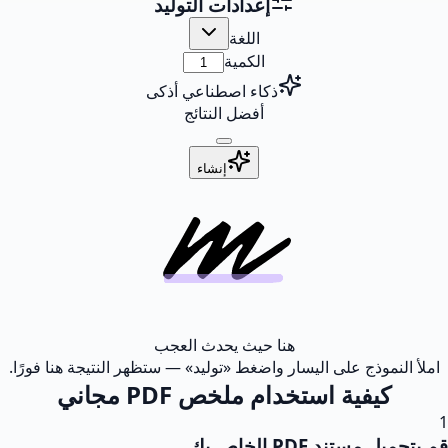
إعدادات التوليد
اللغة
الكمية
ذكاء اصطناعي أذكى
أفضل النتائج
إنشاء
هنا حيث يحدث العجب
املأ النموذج على اليسار واضغط «توليد» — ستظهر النتيجة هنا فورًا.
كيفية استخدام ملخص PDF مجاني
1
قم بتحميل مستند PDF الخاص بك