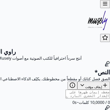
راوي ا
أنتج سرداً احترافياً للكتب الصوتية مع أصوات Musely التعبيرية بالذكاء الاصطناعي. 10 أوضاع عاطفية، 6 تحكمات صوتية، وأداء متسق عبر الفصول. نتائج طبيعية بنسبة 98.6%.
النص
*
الصق فصل كتابك أو مقطعاً من مخطوطتك. يكيّف الذكاء الاصطناعي النبرة
إيقاف مؤقت
0
/
0
10,000
كلمات
~
s
0