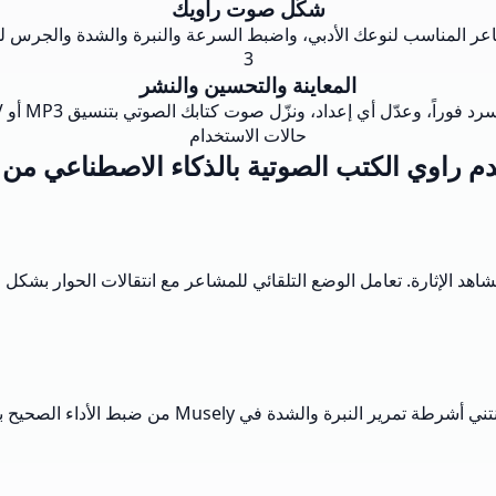
شكّل صوت راويك
مشاعر المناسب لنوعك الأدبي، واضبط السرعة والنبرة والشدة والجر
3
المعاينة والتحسين والنشر
فوراً، وعدّل أي إعداد، ونزّل صوت كتابك الصوتي بتنسيق MP3 أو WAV للتوزيع.
حالات الاستخدام
راوي الكتب الصوتية بالذكاء الاصطناعي من Musely
نة من 320 صفحة بتوتر حقيقي في مشاهد الإثارة. تعامل الوضع التلقائي للمشاعر مع انتقالا
 الصحيح بالضبط. نُشر على منصات الكتب الصوتية في أقل من أسبوع.