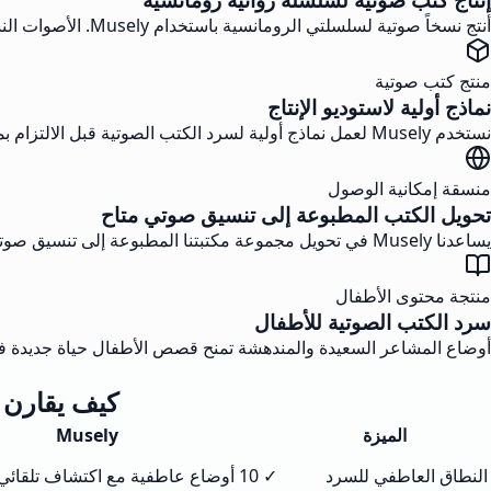
أنتج نسخاً صوتية لسلسلتي الرومانسية باستخدام Musely. الأصوات النسائية الدافئة مع المشاعر السعيدة تنقل النبرة الحميمة التي تتوقعها قارئاتي. روت 4 كتب في شهر واحد.
منتج كتب صوتية
نماذج أولية لاستوديو الإنتاج
نستخدم Musely لعمل نماذج أولية لسرد الكتب الصوتية قبل الالتزام بمواهب بشرية. يستمع العملاء إلى نسخة الذكاء الاصطناعي أولاً لتأكيد النبرة والإيقاع. خفّضنا دورات المراجعة بنسبة 63%.
منسقة إمكانية الوصول
تحويل الكتب المطبوعة إلى تنسيق صوتي متاح
يساعدنا Musely في تحويل مجموعة مكتبتنا المطبوعة إلى تنسيق صوتي للمستخدمين ذوي الإعاقة البصرية. يجعل السرد التعبيري الأعمال الأدبية جذابة، لا مجرد متاحة.
منتجة محتوى الأطفال
سرد الكتب الصوتية للأطفال
أوضاع المشاعر السعيدة والمندهشة تمنح قصص الأطفال حياة جديدة في Musely. أنتجت نسخاً صوتية لـ12 كتاباً مصوراً، والآباء يحبون تشغيلها وقت ا
كيف يقارن Musely بروّاة الكتب الصوتية الآخرين بالذكاء الاصطناع
الميزة
Musely
النطاق العاطفي للسرد
✓ 10 أوضاع عاطفية مع اكتشاف تلقائي