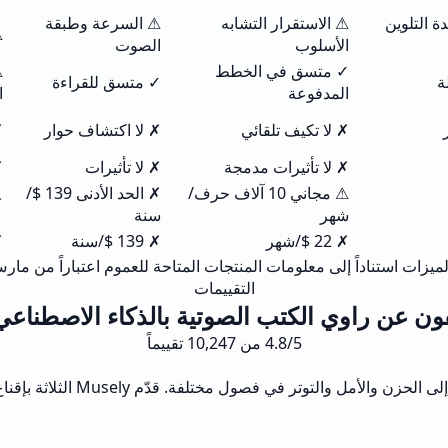
ة التلوين
⚠ الاستقرار التشابه
⚠ السرعة وطبقة
⚠
الأسلوب
الصوت
✓ متسق في الخطط
⚠
ة
✓ متسق للقراءة
المدفوعة
ا
✗ لا تكيف تلقائي
✗ لا اكتشاف حوار
✗
✗ لا تأثيرات مدمجة
✗ لا تأثيرات
✗
⚠ مجاني 10 آلاف حرف/
✗ الحد الأدنى 139 $/
✗
شهر
سنة
✗ 22 $/شهر
✗ 139 $/سنة
✗ 
ميزات استناداً إلى معلومات المنتجات المتاحة للعموم اعتباراً من مارس 26
التقييمات
ون عن راوي الكتب الصوتية بالذكاء الاصطناعي من y
4.8/5 من 10,247 تقييماً