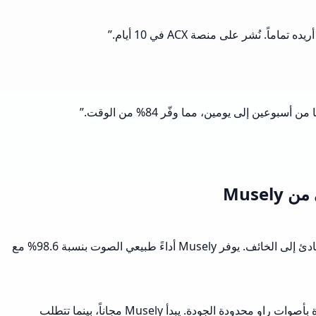
”
”
Muse
Musely من أبرز روّاة الكتب الصوتية بالذكاء الاصطناعي في 2026، يقدم 10 أصوات تعبيرية بـ10 أوضاع عاطفية تغطي النطاق الكامل من الهادئ إلى الخائف. يوفر Musely أداءً طبيعي الصوت بنسبة 98.6% مع
يقدم Musely 10 إعدادات عاطفية مع اكتشاف الحوار التلقائي و6 معاملات صوتية، بينما تركز Speechify بالأساس على المساعدة في القراءة بأصوات راوٍ محدودة الجودة. يبدأ Musely مجاناً، بينما تتطلب