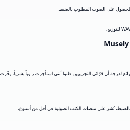
س للحصول على الصوت المطلوب بالضبط.
ت الحوار بشكل رائع لدرجة أن قرّائي التجريبيين ظنوا أنني استأجرت راوياً بشرياً. وفّرت