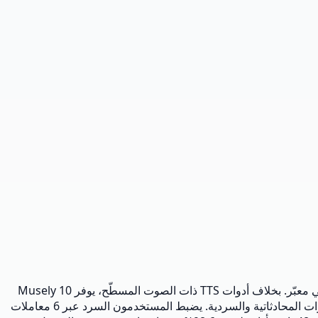
راوي الكتب الصوتية بالذكاء الاصطناعي من Musely هو مولّد نص إلى كلام للتنسيقات الطويلة، ينتج سرداً احترافياً للكتب الصوتية بأداء عاطفي معبّر. بخلاف أدوات TTS ذات الصوت المسطّح، يوفر Musely 10
أوضاع عاطفية تشمل الهادئ والسعيد والحزين والخائف والهمس لمجاراة أي نوع أدبي. يكتشف الوضع التلقائي الحوارات ويكيّف الأداء بين النبرات المحادثاتية والسردية. يضبط المستخدمون السرد عبر 6 معاملات