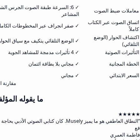
✓ 6: السرعة طبقة الصوت الجرس الشد
معاملات ضبط الصوت
المشاعر
اتساق الصوت عبر الكتاب
✓ صفر انجراف عبر المخطوطات الكامل
كاملاً
اكتشاف الحوار (الوضع
✓ الوضع التلقائي يتكيف مع سياق الحوار
التلقائي)
التأثيرات الصوتية
✓ 4 تأثيرات مدمجة للمشاهد الجوية
الخطة المجانية
✓ مجاني بلا بطاقة ائتمان
السعر الابتدائي
✓ مجاني
مقارنة ال
ما يقوله المؤلف
★★★★★
“
النطاق العاطفي هو ما يميز Musely. كان كتابي الصوتي الأدبي بحاجة إلى الحزن والأمل والتوتر في فصول مختلفة. قدّم Musely الثلاثة بإقناع ووفّر لي 20,000 دولار في أتعاب الراوي.
فع
فاطمة العمري