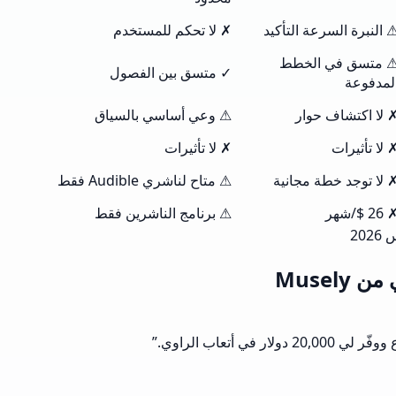
 النبرة السرعة التأكيد
✗ لا تحكم للمستخدم
 متسق في الخطط
✓ متسق بين الفصول
لمدفوعة
 لا اكتشاف حوار
⚠ وعي أساسي بالسياق
 لا تأثيرات
✗ لا تأثيرات
 لا توجد خطة مجانية
⚠ متاح لناشري Audible فقط
26 $/شهر
⚠ برنامج الناشرين فقط
20
Musel
”