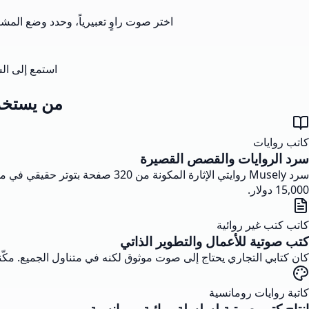
اختر صوت راوٍ تعبيرياً، وحدد وضع ال
استمع إلى السرد 
من يستخدم 
كاتب روايات
سرد الروايات والقصص القصيرة
سرد Musely روايتي الإثارة المكو
15,000 دولار.
كاتب كتب غير روائية
كتب صوتية للأعمال والتطوير الذاتي
كان كتابي التجاري يحتاج إلى صوت موثوق لكنه في متناول الجميع. مكّنتني أشرطة تمرير النبرة والشدة في Musely من ضبط الأداء
كاتبة روايات رومانسية
إنتاج كتب صوتية لسلسلة روائية رومانسية