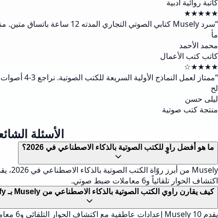
كاتبة روائية أدبية
★★★★★
“
سرد Musely كتابي الصوتي التجاري المدته 12 ساعة باتساق متين. منح وضع المشاعر الهادئة مع نبرة أعمق قليلاً الصوت الموثوق الذي كنت أريده تماماً. نُشر على منصة ACX في 10 أيام.
مأ
محمد الأحمد
كاتب كتب الأعمال
★★★★☆
“
ممتاز لعمل النماذج الأولية السريعة للكتب الصوتية. نراجع 3-4 أصوات لكل عنوان قبل الإنتاج النهائي. قلّص Musely مرحلة ما قبل الإنتاج لدينا من أسبوعين إلى يومين، مما وفّر 84% من الوقت.
لح
ليلى حسن
منتجة كتب صوتية
الأسئلة الشائع
ما هو أفضل راوٍ للكتب الصوتية بالذكاء الاصطناعي في 2026؟
اكتشاف الحوار تلقائياً و6 معاملات ضبط صوتي.
كيف يقارن راوي الكتب الصوتية بالذكاء الاصطناعي من Musely بـ Speechify؟