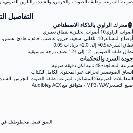
صوتية: السرعة، وطبقة الصوت، والجرس، والشدة، والتلوين الصوتي، والمشاعر. يعالج Musely كل دقيقة من صوت الكتاب الصوتي في حوالي 48 ثانية بأداء طبيعي 
التفاصيل التق
🤖
محرك الراوي بالذكاء الاصطناعي
أصوات الراوي
10 أصوات إنجليزية بنطاق تعبيري
أوضاع المشاعر
10: تلقائي، سعيد، حزين، غاضب، خائف، هادئ، همس، إلخ.
نطاق السرعة
0.5× إلى 2.0× بزيادات 0.05
نطاق طبقة الصوت
من -12 إلى +12 نصف درجة موسيقية
جودة السرد والتحكمات
سرعة المعالجة
~48 ثانية لكل دقيقة صوتية
اتساق الصوت
صفر انجراف عبر المحتوى الكامل للكتاب
المعاملات الصوتية
6: المشاعر، السرعة، طبقة الصوت، الجرس، الشدة، التلوين الصوتي
صيغ التصدير
MP3، WAV - متوافق مع ACX وAudible
الصق فصل مخطوطتك في محرر Musely. يحلل الذكاء الاصطناعي الحوار والسرد وسياق المشهد لإعد