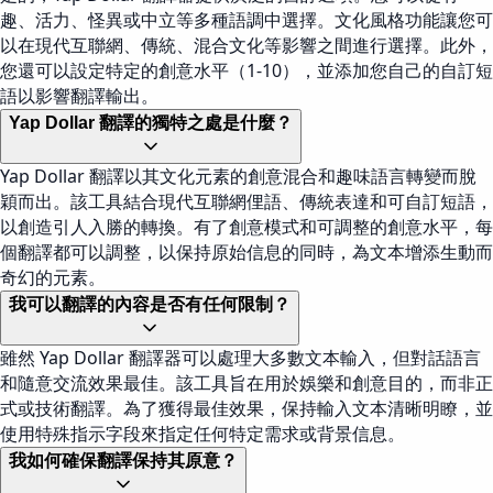
趣、活力、怪異或中立等多種語調中選擇。文化風格功能讓您可
以在現代互聯網、傳統、混合文化等影響之間進行選擇。此外，
您還可以設定特定的創意水平（1-10），並添加您自己的自訂短
語以影響翻譯輸出。
Yap Dollar 翻譯的獨特之處是什麼？
Yap Dollar 翻譯以其文化元素的創意混合和趣味語言轉變而脫
穎而出。該工具結合現代互聯網俚語、傳統表達和可自訂短語，
以創造引人入勝的轉換。有了創意模式和可調整的創意水平，每
個翻譯都可以調整，以保持原始信息的同時，為文本增添生動而
奇幻的元素。
我可以翻譯的內容是否有任何限制？
雖然 Yap Dollar 翻譯器可以處理大多數文本輸入，但對話語言
和隨意交流效果最佳。該工具旨在用於娛樂和創意目的，而非正
式或技術翻譯。為了獲得最佳效果，保持輸入文本清晰明瞭，並
使用特殊指示字段來指定任何特定需求或背景信息。
我如何確保翻譯保持其原意？