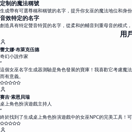
定制的魔法稱號
生成帶有可選尊稱和稱號的名字，提升你女巫的魔法地位和身份
音效特定的名字
創造具有特定聲音特質的名字，從柔和的輔音到重母音的模式，
用戶
蕾文娜·布萊克伍德
奇幻小說作家
“
這個女巫名字生成器測驗是角色發展的寶庫！我喜歡它考慮魔法
而有意義。
賽吉·索恩貝瑞
桌上角色扮演遊戲主持人
“
終於找到了生成桌上角色扮演遊戲中的女巫NPC的完美工具！