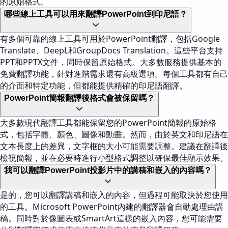
的原始格式。
哪些線上工具可以用來翻譯PowerPoint到印尼語？
有多個可靠的線上工具可用於PowerPoint翻譯，包括Google
Translate、DeepL和GroupDocs Translation。這些平台支持
PPT和PPTX文件，同時保留原始格式。大多數服務提供基本的
免費翻譯功能，針對進階需求還有高級選項。每個工具都有自己
的介面和特定功能，但都能提供精確的印尼語翻譯。
PowerPoint簡報翻譯後格式會被保留嗎？
大多數現代翻譯工具都能保留您的PowerPoint簡報的原始格
式，包括字體、顏色、圖像和動畫。然而，由於英文和印尼語在
文本長度上的差異，文字框的大小可能需要調整。建議在翻譯後
檢視簡報，並在必要時進行小型格式調整以確保最佳顯示效果。
我可以翻譯PowerPoint投影片中的講稿和嵌入的內容嗎？
是的，您可以翻譯講稿和嵌入的內容，但過程可能取決於您使用
的工具。Microsoft PowerPoint內建的翻譯器會自動處理由講
稿。同時對於像圖表或SmartArt這樣的嵌入內容，您可能需要