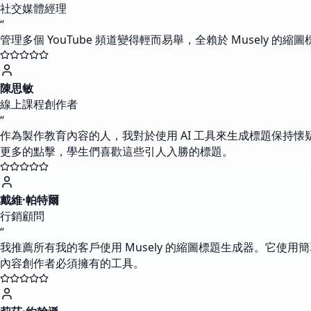
社交媒體經理
“
管理多個 YouTube 頻道變得輕而易舉，全賴於 Musel
陳思敏
線上課程創作者
“
作為製作教育內容的人，我對於使用 AI 工具來生成標題保持懐
更多的點擊，學生們喜歡這些引人入勝的標題。
戴維·帕特爾
行銷顧問
“
我推薦所有我的客戶使用 Musely 的縮圖標題生成器。它使
內容創作者必須擁有的工具。