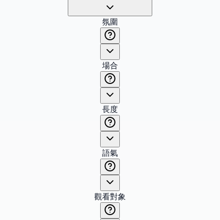
氛圍
場合
長度
語氣
觀看對象