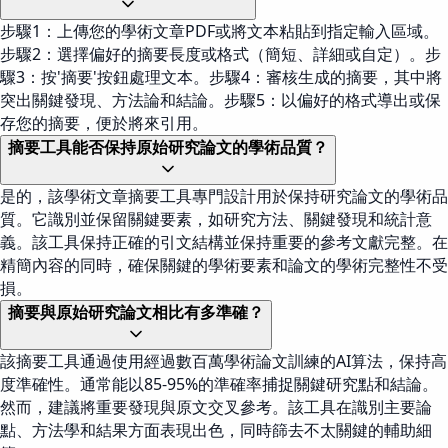
步驟1：上傳您的學術文章PDF或將文本粘貼到指定輸入區域。
步驟2：選擇偏好的摘要長度或格式（簡短、詳細或自定）。步
驟3：按'摘要'按鈕處理文本。步驟4：審核生成的摘要，其中將
突出關鍵發現、方法論和結論。步驟5：以偏好的格式導出或保
存您的摘要，便於將來引用。
摘要工具能否保持原始研究論文的學術品質？
是的，該學術文章摘要工具專門設計用於保持研究論文的學術品
質。它識別並保留關鍵要素，如研究方法、關鍵發現和統計意
義。該工具保持正確的引文結構並保持重要的參考文獻完整。在
精簡內容的同時，確保關鍵的學術要素和論文的學術完整性不受
損。
摘要與原始研究論文相比有多準確？
該摘要工具通過使用經過數百萬學術論文訓練的AI算法，保持高
度準確性。通常能以85-95%的準確率捕捉關鍵研究點和結論。
然而，建議將重要發現與原文交叉參考。該工具在識別主要論
點、方法學和結果方面表現出色，同時篩去不太關鍵的輔助細