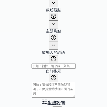
敘述觀點
主題焦點
欲融入的詞語
自訂指示
生成設置