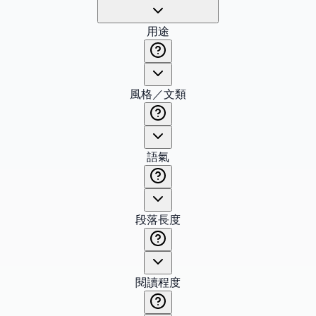
用途
風格／文類
語氣
段落長度
閱讀程度