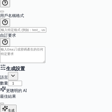
用戶名稱格式
自訂要求
生成設置
語言
數量
更聰明的 AI
最佳結果
生成