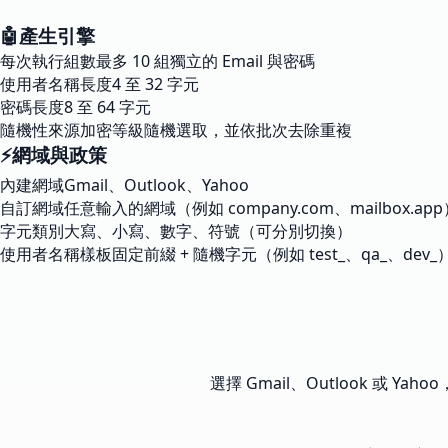
🤖
產生引擎
每次執行組數
最多 10 組獨立的 Email 與密碼
使用者名稱長度
4 至 32 字元
密碼長度
8 至 64 字元
隨機性來源
加密等級隨機選取，並依批次去除重複
⚡
網域與政策
內建網域
Gmail、Outlook、Yahoo
自訂網域
任意輸入的網域（例如 company.com、mailbox.app
字元類別
大寫、小寫、數字、符號（可分別切換）
使用者名稱樣板
固定前綴 + 隨機字元（例如 test_、qa_、dev_
選擇 Gmail、Outlook 或 