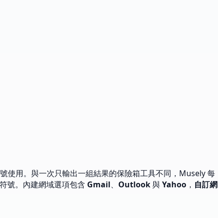
號使用。與一次只輸出一組結果的保險箱工具不同，Musely 每
字與符號。內建網域選項包含
Gmail
、
Outlook
與
Yahoo
，
自訂網