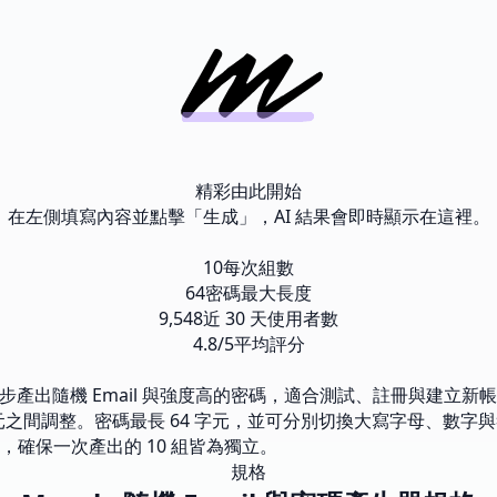
精彩由此開始
在左側填寫內容並點擊「生成」，AI 結果會即時顯示在這裡。
10
每次組數
64
密碼最大長度
9,548
近 30 天使用者數
4.8/5
平均評分
產出隨機 Email 與強度高的密碼，適合測試、註冊與建立新帳
2 字元之間調整。密碼最長 64 字元，並可分別切換大寫字母、數
確保一次產出的 10 組皆為獨立。
規格