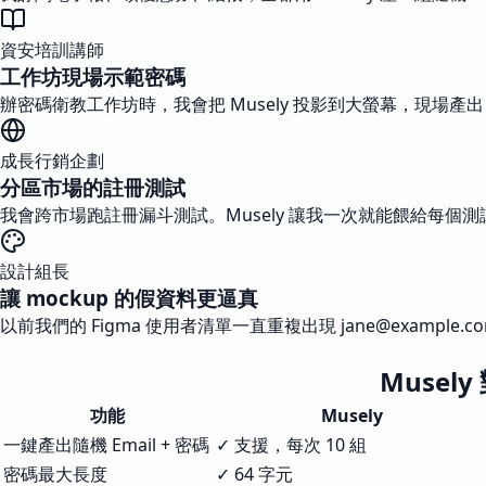
資安培訓講師
工作坊現場示範密碼
辦密碼衛教工作坊時，我會把 Musely 投影到大螢幕，現場產出 
成長行銷企劃
分區市場的註冊測試
我會跨市場跑註冊漏斗測試。Musely 讓我一次就能餵給每個測試 Gm
設計組長
讓 mockup 的假資料更逼真
以前我們的 Figma 使用者清單一直重複出現
jane@example.c
Musely
功能
Musely
一鍵產出隨機 Email + 密碼
✓ 支援，每次 10 組
密碼最大長度
✓ 64 字元