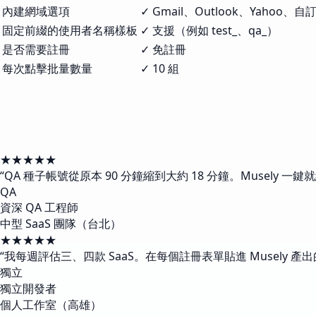
內建網域選項
✓ Gmail、Outlook、Yahoo、自
固定前綴的使用者名稱樣板
✓ 支援（例如 test_、qa_）
是否需要註冊
✓ 免註冊
每次點擊批量數量
✓ 10 組
★★★★★
“
QA 種子帳號從原本 90 分鐘縮到大約 18 分鐘。Musely 一
QA
資深 QA 工程師
中型 SaaS 團隊（台北）
★★★★★
“
我每週評估三、四款 SaaS。在每個註冊表單貼進 Musely 
獨立
獨立開發者
個人工作室（高雄）