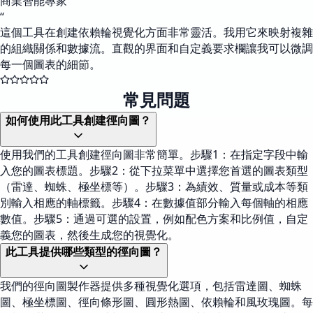
商業智能專家
“
這個工具在創建依賴輪視覺化方面非常靈活。我用它來映射複雜
的組織關係和數據流。直觀的界面和自定義要求欄讓我可以微調
每一個圖表的細節。
常見問題
如何使用此工具創建徑向圖？
使用我們的工具創建徑向圖非常簡單。步驟1：在指定字段中輸
入您的圖表標題。步驟2：從下拉菜單中選擇您首選的圖表類型
（雷達、蜘蛛、極坐標等）。步驟3：為績效、質量或成本等類
別輸入相應的軸標籤。步驟4：在數據值部分輸入每個軸的相應
數值。步驟5：通過可選的設置，例如配色方案和比例值，自定
義您的圖表，然後生成您的視覺化。
此工具提供哪些類型的徑向圖？
我們的徑向圖製作器提供多種視覺化選項，包括雷達圖、蜘蛛
圖、極坐標圖、徑向條形圖、圓形熱圖、依賴輪和風玫瑰圖。每