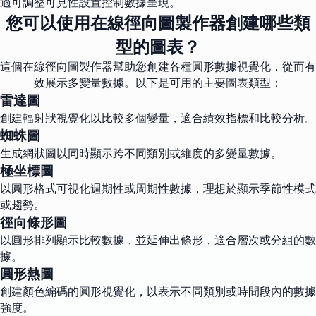
過可調整可見性設置控制數據呈現。
您可以使用在線徑向圖製作器創建哪些類
型的圖表？
這個在線徑向圖製作器幫助您創建各種圓形數據視覺化，從而有
效展示多變量數據。以下是可用的主要圖表類型：
雷達圖
創建輻射狀視覺化以比較多個變量，適合績效指標和比較分析。
蜘蛛圖
生成網狀圖以同時顯示跨不同類別或維度的多變量數據。
極坐標圖
以圓形格式可視化週期性或周期性數據，理想於顯示季節性模式
或趨勢。
徑向條形圖
以圓形排列顯示比較數據，並延伸出條形，適合層次或分組的數
據。
圓形熱圖
創建顏色編碼的圓形視覺化，以表示不同類別或時間段內的數據
強度。