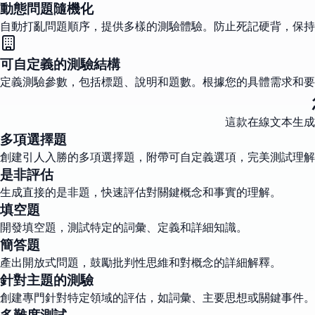
動態問題隨機化
自動打亂問題順序，提供多樣的測驗體驗。防止死記硬背，保持
可自定義的測驗結構
定義測驗參數，包括標題、說明和題數。根據您的具體需求和要
這款在線文本生成
多項選擇題
創建引人入勝的多項選擇題，附帶可自定義選項，完美測試理解
是非評估
生成直接的是非題，快速評估對關鍵概念和事實的理解。
填空題
開發填空題，測試特定的詞彙、定義和詳細知識。
簡答題
產出開放式問題，鼓勵批判性思維和對概念的詳細解釋。
針對主題的測驗
創建專門針對特定領域的評估，如詞彙、主要思想或關鍵事件。
多難度測試