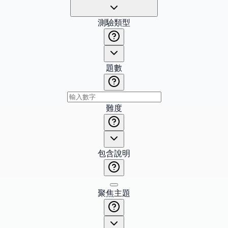
測驗類型
題數
難度
包含說明
聚焦主題