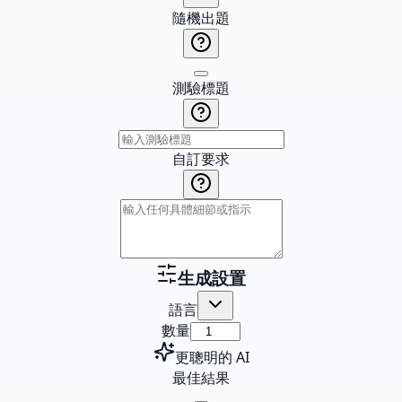
隨機出題
測驗標題
自訂要求
生成設置
語言
數量
更聰明的 AI
最佳結果