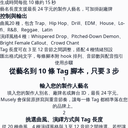
生成時間
每批 10 條約 15 秒
藝名長度
支援最長 24 字元的製作人藝名，可加掛副廠牌
控制與輸出
曲風
20 種，包含 Trap、Hip Hop、Drill、EDM、House、Lo-
fi、R&B、Reggae、Latin
演繹風格
4 種：Whispered Drop、Pitched-Down Demon、
Bright Female Callout、Crowd Chant
Tag 長度
可在 3 至 12 音節之間調整，搭配 4 種情緒預設
匯出格式
純文字，每條腳本附 hook 排列、音節數與配音指引
使用步驟
從藝名到 10 條 Tag 腳本，只要 3 步
1
輸入您的製作人藝名
填入您的製作人別名、廠牌名或舞台 ID，最長 24 字元。
Musely 會保留原拼寫與重音節奏，讓每一條 Tag 都精準落在您
的品牌上。
2
挑選曲風、演繹方式與 Tag 長度
從 20 種曲風、4 種演繹風格與 3 至 12 音節之間挑選。若想讓