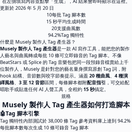
在左側填寫內容並點擊「生成」，AI 結果會即時顯示在這裡。
更新於
2026 年 5 月 20 日
10
每批 Tag 腳本數
15 秒
平均生成時間
20
支援曲風數
94.2%
Tag 獨特性
什麼是 Musely 製作人 Tag 產生器？
Musely 製作人 Tag 產生器
是一款 AI 寫作工具，能把您的製作
人藝名與曲風轉成每批 10 條可立即錄音的 Tag 腳本。不像
BeatStars 或 Splice 的 Tag 音樂包把同一段預錄音檔賣給上千
位製作人，Musely 是針對您的藝名量身撰寫原創 Tag 詞，附
hook 結構、音節數與咬字節奏提示。涵蓋
20 種曲風
、
4 種演
繹風格
、
3 至 12 音節
區間，每條腳本都附
配音指引
，可交給配
唱歌手或貼進任何 AI 人聲工具，全程約
15 秒
搞定。
規格
Musely 製作人 Tag 產生器如何打造腳本
🤖
Tag 腳本引擎
Tag 獨特性
內部測試於 38,000 條 Tag 參考資料庫上達到 94.2%
每批腳本數
每次生成 10 條可錄音 Tag 腳本