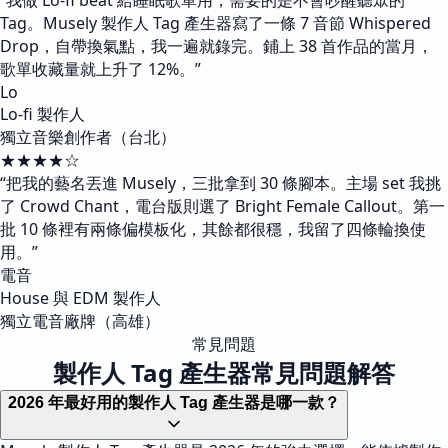
“
我做 Lo-fi beat 給睡眠歌單用，需要的是不會吵醒聽眾的
Tag。Musely 製作人 Tag 產生器寫了一條 7 音節 Whispered
Drop，自帶換氣點，我一遍就錄完。鋪上 38 首作品的當月，
歌單收藏量就上升了 12%。
”
Lo
Lo-fi 製作人
獨立音樂創作者（台北）
★★★★☆
“
把我的藝名丟進 Musely，三批拿到 30 條腳本。主場 set 我挑
了 Crowd Chant，電台版則選了 Bright Female Callout。第一
批 10 條裡有兩條偏模板化，其餘都很穩，我留了四條輪換使
用。
”
電音
House 與 EDM 製作人
獨立電音廠牌（高雄）
常見問題
製作人 Tag 產生器常見問題解答
2026 年最好用的製作人 Tag 產生器是哪一款？