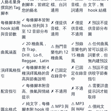
人藝名量身
創腳本，皆綁定
檔、台詞
音檔、台
文字，無
撰寫的 Tag
您的藝名
通用
詞通用
hook 結構
腳本
✓ 每條腳本皆附
每條腳本附
✗ 僅提供
✗ 僅提
✗ 預設不提
hook 排列與 3
hook 結構
音檔、不
供音檔、
供音節分布
至 12 音節分布
與音節數
適用
不適用
圖
圖
✓ 20 種曲風，
✓ 預錄
⚠ 任何曲風
⚠ 熱門音
含 Trap、
音樂包約
皆可以提示
曲風涵蓋
樂包約 12
Drill、Lo-fi、
15 種曲
詞要求，但
種曲風
Reggae、Latin
風
無內建預設
✓ 每條腳本附 4
✗ 已固
⚠ 預設不提
演繹風格指
✗ 已固定
種演繹風格的音
定在錄音
供咬字節奏
引
在錄音中
高與節奏說明
中
指引
✓ 每條腳本附音
⚠ 需要詳盡
✗ 不適
配音指引
高、換氣與情緒
✗ 不適用
提示詞才能
用
提示
取得
✓ 純文字，每條
⚠ MP3
⚠ MP3 與
⚠ 僅純文
與 WAV
匯出格式
腳本附 hook 排