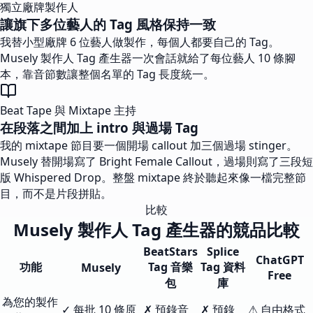
獨立廠牌製作人
讓旗下多位藝人的 Tag 風格保持一致
我替小型廠牌 6 位藝人做製作，每個人都要自己的 Tag。
Musely 製作人 Tag 產生器一次會話就給了每位藝人 10 條腳
本，靠音節數讓整個名單的 Tag 長度統一。
Beat Tape 與 Mixtape 主持
在段落之間加上 intro 與過場 Tag
我的 mixtape 節目要一個開場 callout 加三個過場 stinger。
Musely 替開場寫了 Bright Female Callout，過場則寫了三段短
版 Whispered Drop。整盤 mixtape 終於聽起來像一檔完整節
目，而不是片段拼貼。
比較
Musely 製作人 Tag 產生器的競品比較
BeatStars
Splice
ChatGPT
功能
Tag 音樂
Tag 資料
Musely
Free
包
庫
為您的製作
✓ 每批 10 條原
✗ 預錄音
✗ 預錄
⚠ 自由格式