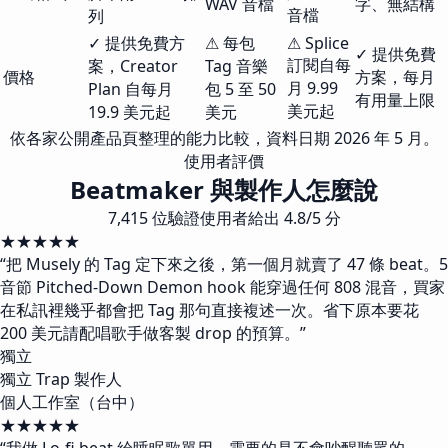
WAV 音檔
字、無結構
音檔
列
✓ 提供免費方
⚠ 每包
⚠ Splice
✓ 提供免費
訂閱自每
案，Creator
Tag 音樂
價格
方案，每月
月 9.99
Plan 自每月
包 5 至 50
有用量上限
美元起
19.9 美元起
美元
依各家公開產品頁整理的能力比較，資料日期 2026 年 5 月。
使用者評價
Beatmaker 與製作人怎麼說
7,415 位驗證使用者給出 4.8/5 分
★★★★★
“
把 Musely 的 Tag 定下來之後，第一個月就賣了 47 條 beat。5
音節 Pitched-Down Demon hook 能穿過任何 808 混音，買家
在私訊裡幾乎都會把 Tag 那句直接複述一次。省下原本要花
200 美元請配唱歌手做客製 drop 的預算。
”
獨立
獨立 Trap 製作人
個人工作室（台中）
★★★★★