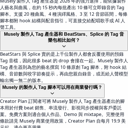
Musely 製作人 Tag 產生器是 2026 年的強力選擇，能依據製作
人藝名與曲風，在約 15 秒內每批產出 10 條可立即錄音的 Tag
腳本。支援 20 種曲風、4 種演繹風格、3 至 12 音節區間，每條
腳本都附 hook 結構與配音指引，可直接交給配唱歌手或 AI 人
聲工具。
Musely 製作人 Tag 產生器和 BeatStars、Splice 的 Tag 音
樂包相比如何？
BeatStars 與 Splice 賣的是上千位製作人都會反覆使用的預錄
Tag 音檔，因此很多 beat 的 drop 會撞在一起。Musely 製作人
Tag 產生器則為您的藝名撰寫 10 條原創 Tag 腳本，附 hook 結
構、音節數與咬字節奏提示，再由您親自錄音，或丟給人聲模型
輸出獨一無二的版本。
Musely 的製作人 Tag 腳本可以用在商業發行嗎？
Creator Plan 訂閱者可將 Musely 製作人 Tag 產生器產出的腳
本用於付費 beat 銷售、串流發行、影視同步授權與客戶委託
案。免費方案則適合個人作品、Demo 與 mixtape。完整使用
條款請見 Musely 商業使用政策，Creator Plan 自每月 19.9 美
元起，適合更高用量。