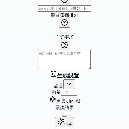
題目隨機排列
自訂要求
生成設置
語言
數量
更聰明的 AI
最佳結果
生成