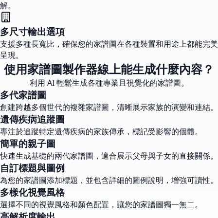
解。
多尺寸輸出選項
支援多種長寬比，確保您的家譜圖在各種裝置和用途上都能完美
呈現。
使用家譜圖製作器線上能生成什麼內容？
利用 AI 輕鬆生成各種專業且視覺化的家譜圖。
多代家譜圖
創建跨越多個世代的複雜家譜圖，清晰展示家族的演變和連結。
遺傳疾病追蹤圖
專注於追蹤特定遺傳疾病的家族傳承，標記受影響的個體。
簡單的親子圖
快速生成基礎的兩代家譜圖，適合展示父母與子女的直接關係。
自訂標題與圖例
為您的家譜圖添加標題，並包含詳細的圖例說明，增強可讀性。
多樣化視覺風格
選擇不同的視覺風格和顏色配置，讓您的家譜圖獨一無二。
高解析度輸出