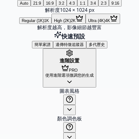
Auto
21:9
16:9
3:2
4:3
1:1
3:4
2:3
9:16
解析度
1024
×
1024
px
Regular (1K)
1K
High (2K)
2K
Ultra (4K)
4K
解析度越高，影像細節越豐富
快速預設
簡單家譜
遺傳特徵追蹤器
多代歷史
進階設置
PRO
使用進階選項微調您的生成
圖表風格
顏色調色板