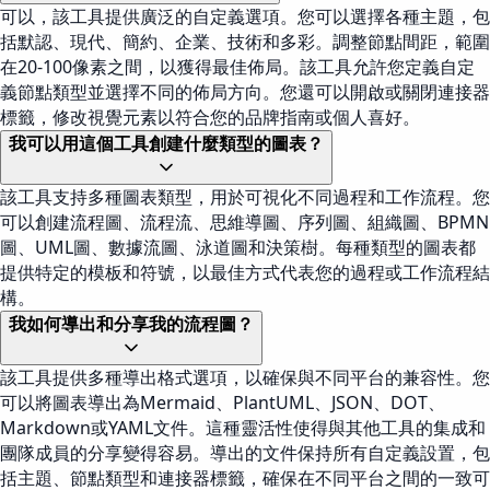
可以，該工具提供廣泛的自定義選項。您可以選擇各種主題，包
括默認、現代、簡約、企業、技術和多彩。調整節點間距，範圍
在20-100像素之間，以獲得最佳佈局。該工具允許您定義自定
義節點類型並選擇不同的佈局方向。您還可以開啟或關閉連接器
標籤，修改視覺元素以符合您的品牌指南或個人喜好。
我可以用這個工具創建什麼類型的圖表？
該工具支持多種圖表類型，用於可視化不同過程和工作流程。您
可以創建流程圖、流程流、思維導圖、序列圖、組織圖、BPMN
圖、UML圖、數據流圖、泳道圖和決策樹。每種類型的圖表都
提供特定的模板和符號，以最佳方式代表您的過程或工作流程結
構。
我如何導出和分享我的流程圖？
該工具提供多種導出格式選項，以確保與不同平台的兼容性。您
可以將圖表導出為Mermaid、PlantUML、JSON、DOT、
Markdown或YAML文件。這種靈活性使得與其他工具的集成和
團隊成員的分享變得容易。導出的文件保持所有自定義設置，包
括主題、節點類型和連接器標籤，確保在不同平台之間的一致可