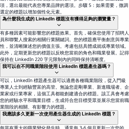
項，選出最能代表您專業品牌的選項。步驟 5：如果需要，微調
選定的標題以增加個性化元素。
為什麼我生成的 LinkedIn 標題沒有獲得足夠的瀏覽量？
有多種因素可能影響您的標題效果。首先，確保您使用了招聘人
員和聯繫人搜索的相關行業關鍵詞。您的標題應平衡創意與專業
性，並清晰陳述您的價值主張。考慮包括具體成就或專業領域。
此外，定期更新您的標題以反映您當前的角色和職業發展。記得
保持在 LinkedIn 220 字元限制內的同時保持清晰度。
我可以在不同職業階段使用 LinkedIn 標題產生器嗎？
可以，LinkedIn 標題產生器可以適應各種職業階段，從入門級
專業人士到經驗豐富的高管。無論您是剛畢業、新進職場者、企
業家或行業專家，這個工具都能創建適合的標題。該工具會考慮
您的經驗水平和職業目標，生成符合您目標受眾並展示您當前職
業階段的相關、有影響力的標題。
我應該多久更新一次使用產生器生成的 LinkedIn 標題？
每當有重大的職業變化發生時，通常每 3-6 個月更新一次您的