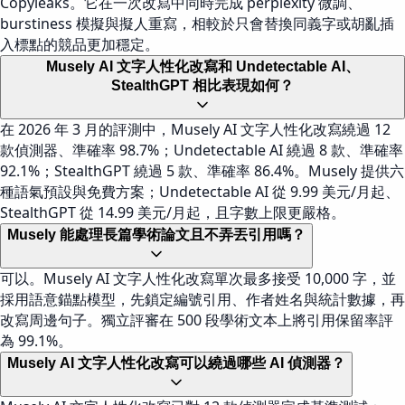
Copyleaks。它在一次改寫中同時完成 perplexity 微調、
burstiness 模擬與擬人重寫，相較於只會替換同義字或胡亂插
入標點的競品更加穩定。
Musely AI 文字人性化改寫和 Undetectable AI、
StealthGPT 相比表現如何？
在 2026 年 3 月的評測中，Musely AI 文字人性化改寫繞過 12
款偵測器、準確率 98.7%；Undetectable AI 繞過 8 款、準確率
92.1%；StealthGPT 繞過 5 款、準確率 86.4%。Musely 提供六
種語氣預設與免費方案；Undetectable AI 從 9.99 美元/月起、
StealthGPT 從 14.99 美元/月起，且字數上限更嚴格。
Musely 能處理長篇學術論文且不弄丟引用嗎？
可以。Musely AI 文字人性化改寫單次最多接受 10,000 字，並
採用語意錨點模型，先鎖定編號引用、作者姓名與統計數據，再
改寫周邊句子。獨立評審在 500 段學術文本上將引用保留率評
為 99.1%。
Musely AI 文字人性化改寫可以繞過哪些 AI 偵測器？