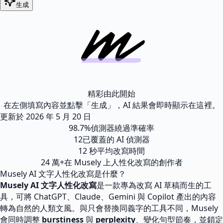
生成
精彩由此開始
在左側填寫內容並點擊「生成」，AI 結果會即時顯示在這裡。
更新於
2026 年 5 月 20 日
98.7%
偵測器繞過準確率
12
已覆蓋的 AI 偵測器
12 秒
平均改寫時間
24 萬+
在 Musely 上人性化改寫的創作者
Musely AI 文字人性化改寫是什麼？
Musely AI 文字人性化改寫
是一款專為改寫 AI 草稿而生的工
具，可將 ChatGPT、Claude、Gemini 與 Copilot 產出的內容
轉為自然的人類文風。與只會替換同義字的工具不同，Musely
會同時調整
burstiness
與
perplexity
、變化句型節奏，並鎖定