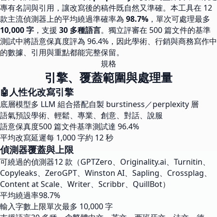
專有名詞與引用，讓改寫後的稿件既自然又準確。本工具在 12
款主流偵測器上的平均繞過準確率為
98.7%
，單次可處理最多
10,000 字
，支援
30 多種語言
。獨立評審在 500 篇文件的基準
測試中將語意保真度評為 96.4%，因此學術、行銷與商務寫作中
的數據、引用與重點都能完整保留。
規格
引擎、覆蓋範圍與處理量
🤖
人性化改寫引擎
底層模型
多 LLM 組合搭配自製 burstiness／perplexity 層
語氣預設
學術、輕鬆、專業、創意、對話、說服
語意保真度
500 篇文件基準測試達 96.4%
平均改寫延遲
每 1,000 字約 12 秒
偵測器覆蓋與上限
可繞過的偵測器
12 款（GPTZero、Originality.ai、Turnitin、
Copyleaks、ZeroGPT、Winston AI、Sapling、Crossplag、
Content at Scale、Writer、Scribbr、QuillBot）
平均繞過率
98.7%
輸入字數上限
單次最多 10,000 字