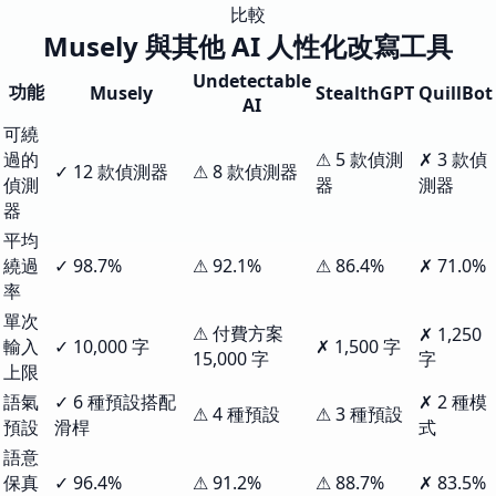
比較
Musely 與其他 AI 人性化改寫工具
Undetectable
功能
Musely
StealthGPT
QuillBot
AI
可繞
過的
⚠ 5 款偵測
✗ 3 款偵
✓ 12 款偵測器
⚠ 8 款偵測器
偵測
器
測器
器
平均
繞過
✓ 98.7%
⚠ 92.1%
⚠ 86.4%
✗ 71.0%
率
單次
⚠ 付費方案
✗ 1,250
輸入
✓ 10,000 字
✗ 1,500 字
15,000 字
字
上限
語氣
✓ 6 種預設搭配
✗ 2 種模
⚠ 4 種預設
⚠ 3 種預設
預設
滑桿
式
語意
保真
✓ 96.4%
⚠ 91.2%
⚠ 88.7%
✗ 83.5%