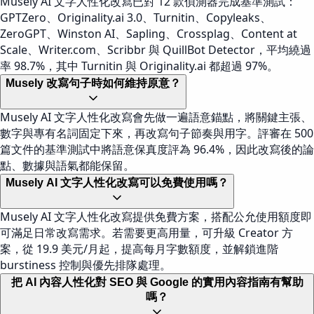
Musely AI 文字人性化改寫已對 12 款偵測器完成基準測試：
GPTZero、Originality.ai 3.0、Turnitin、Copyleaks、
ZeroGPT、Winston AI、Sapling、Crossplag、Content at
Scale、Writer.com、Scribbr 與 QuillBot Detector，平均繞過
率 98.7%，其中 Turnitin 與 Originality.ai 都超過 97%。
Musely 改寫句子時如何維持原意？
Musely AI 文字人性化改寫會先做一遍語意錨點，將關鍵主張、
數字與專有名詞固定下來，再改寫句子節奏與用字。評審在 500
篇文件的基準測試中將語意保真度評為 96.4%，因此改寫後的論
點、數據與語氣都能保留。
Musely AI 文字人性化改寫可以免費使用嗎？
Musely AI 文字人性化改寫提供免費方案，搭配公允使用額度即
可滿足日常改寫需求。若需要更高用量，可升級 Creator 方
案，從 19.9 美元/月起，提高每月字數額度，並解鎖進階
burstiness 控制與優先排隊處理。
把 AI 內容人性化對 SEO 與 Google 的實用內容指南有幫助
嗎？