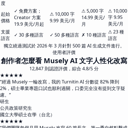
度
✓ 免費方案；
⚠ 5,000 字
⚠ 10,000
起始
⚠ 10,000 字
字 9.95
Creator 方案
14.99 美元/
價格
9.99 美元/月
美元/月
19.9 美元/月起
月
支援
⚠ 23 種
✓ 30 多種語言
✓ 50 多種語言
✗ 10 種語言
語言
語言
獨立繞過測試於 2026 年 3 月針對 500 篇 AI 生成文件進行。
使用者評價
創作者怎麼看 Musely AI 文字人性化改寫
12,847 則認證評價，綜合 4.8/5 分
★★★★★
“
經過 Musely 一輪改寫，我的 Turnitin AI 分數從 82% 降到
2%，碩士畢業專題口試也順利過關，口委完全沒有提到文字疑
慮。
”
研生
公共政策研究生
國立大學碩士在學（台北）
★★★★★
“
我們團隊每個月用 Musely 改寫 60 篇長文，第一季自然點擊成