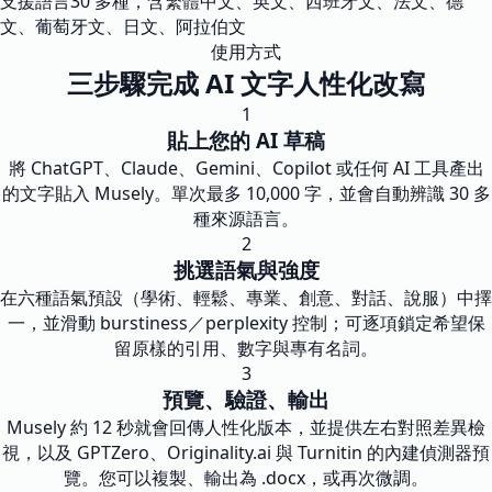
支援語言
30 多種，含繁體中文、英文、西班牙文、法文、德
文、葡萄牙文、日文、阿拉伯文
使用方式
三步驟完成 AI 文字人性化改寫
1
貼上您的 AI 草稿
將 ChatGPT、Claude、Gemini、Copilot 或任何 AI 工具產出
的文字貼入 Musely。單次最多 10,000 字，並會自動辨識 30 多
種來源語言。
2
挑選語氣與強度
在六種語氣預設（學術、輕鬆、專業、創意、對話、說服）中擇
一，並滑動 burstiness／perplexity 控制；可逐項鎖定希望保
留原樣的引用、數字與專有名詞。
3
預覽、驗證、輸出
Musely 約 12 秒就會回傳人性化版本，並提供左右對照差異檢
視，以及 GPTZero、Originality.ai 與 Turnitin 的內建偵測器預
覽。您可以複製、輸出為 .docx，或再次微調。