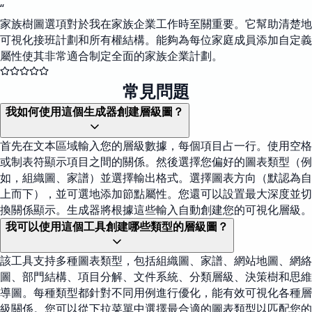
“
家族樹圖選項對於我在家族企業工作時至關重要。它幫助清楚地
可視化接班計劃和所有權結構。能夠為每位家庭成員添加自定義
屬性使其非常適合制定全面的家族企業計劃。
常見問題
我如何使用這個生成器創建層級圖？
首先在文本區域輸入您的層級數據，每個項目占一行。使用空格
或制表符顯示項目之間的關係。然後選擇您偏好的圖表類型（例
如，組織圖、家譜）並選擇輸出格式。選擇圖表方向（默認為自
上而下），並可選地添加節點屬性。您還可以設置最大深度並切
換關係顯示。生成器將根據這些輸入自動創建您的可視化層級。
我可以使用這個工具創建哪些類型的層級圖？
該工具支持多種圖表類型，包括組織圖、家譜、網站地圖、網絡
圖、部門結構、項目分解、文件系統、分類層級、決策樹和思維
導圖。每種類型都針對不同用例進行優化，能有效可視化各種層
級關係。您可以從下拉菜單中選擇最合適的圖表類型以匹配您的