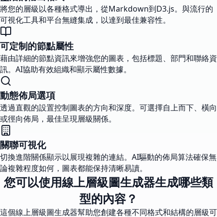
將您的層級以各種格式導出，從Markdown到D3.js。與流行的
可視化工具和平台無縫集成，以達到最佳兼容性。
可定制的節點屬性
藉由詳細的節點資訊來增強您的圖表，包括標題、部門和聯絡資
訊。AI協助有效組織和顯示屬性數據。
動態佈局選項
透過直觀的設置控制圖表的方向和深度。可選擇自上而下、橫向
或徑向佈局，最佳呈現層級關係。
關聯可視化
切換進階關係顯示以展現複雜的連結。AI驅動的佈局算法確保無
論複雜程度如何，圖表都能保持清晰易讀。
您可以使用線上層級圖生成器生成哪些類
型的內容？
這個線上層級圖生成器幫助您創建各種不同格式和結構的層級可