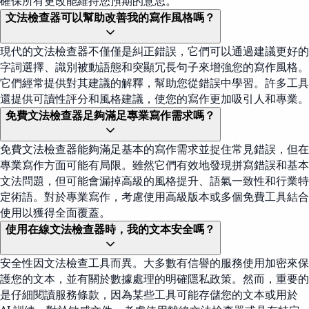
確保所有更改能維持您預期的意思。
文法檢查器可以幫助改善我的寫作風格嗎？
現代的文法檢查器不僅僅是糾正錯誤，它們可以通過建議更好的
字詞選擇、識別被動語態和突顯冗長句子來增強您的寫作風格。
它們經常提供對其建議的解釋，幫助您從錯誤中學習。許多工具
還提供可讀性評分和風格建議，使您的寫作更加吸引人和專業。
免費文法檢查器足夠滿足專業寫作需求嗎？
免費文法檢查器能夠滿足基本的寫作需求並捉住常見錯誤，但在
專業寫作方面可能有局限。雖然它們有效地發現拼寫錯誤和基本
文法問題，但可能會漏掉高級的風格提升、語氣一致性和行業特
定術語。對於專業寫作，考慮使用高級版本或多個免費工具結合
使用以獲得全面覆蓋。
使用在線文法檢查器時，我的文本安全嗎？
安全性因文法檢查工具而異。大多數有信譽的服務使用加密來保
護您的文本，並有關於數據處理的明確隱私政策。然而，重要的
是仔細閱讀服務條款，因為某些工具可能存儲您的文本或用於