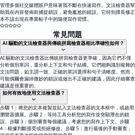
管理多個社交媒體賬戶意味著我不斷在快速寫作。文法檢查器幫
助我在內容發佈前捕捉錯誤，避免尷尬的錯誤。它特別擅長修正
本不該出現在專業帖子中的隨便寫作習慣。
常見問題
AI 驅動的文法檢查器與傳統拼寫檢查器相比準確性如何？
AI 驅動的文法檢查器比傳統拼寫檢查器更準確，因為它們不僅
分析個別單詞，還分析上下文和句子結構。它們能夠識別複雜的
文法問題，如主謂一致、正確的單詞選擇和句子清晰度。然而，
可能偶爾會漏掉微妙的錯誤或做出不正確的建議，因此仔細審查
建議是很重要的。
如何有效地使用文法檢查器？
步驟 1：將您的文本複製並貼入文法檢查器的文本框中，或啟用
瀏覽器擴展。步驟 2：等待工具分析您的寫作並突顯潛在的錯
誤。步驟 3：個別審查每個建議，考慮您的寫作上下文。步驟
4：根據判斷接受或拒絕修改。步驟 5：進行最後的手動審查，