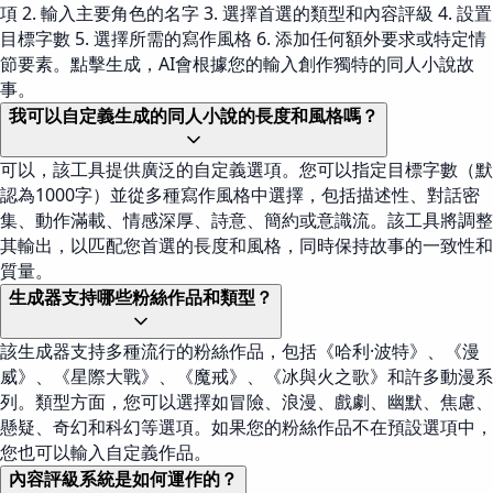
項 2. 輸入主要角色的名字 3. 選擇首選的類型和內容評級 4. 設置
目標字數 5. 選擇所需的寫作風格 6. 添加任何額外要求或特定情
節要素。點擊生成，AI會根據您的輸入創作獨特的同人小說故
事。
我可以自定義生成的同人小說的長度和風格嗎？
可以，該工具提供廣泛的自定義選項。您可以指定目標字數（默
認為1000字）並從多種寫作風格中選擇，包括描述性、對話密
集、動作滿載、情感深厚、詩意、簡約或意識流。該工具將調整
其輸出，以匹配您首選的長度和風格，同時保持故事的一致性和
質量。
生成器支持哪些粉絲作品和類型？
該生成器支持多種流行的粉絲作品，包括《哈利·波特》、《漫
威》、《星際大戰》、《魔戒》、《冰與火之歌》和許多動漫系
列。類型方面，您可以選擇如冒險、浪漫、戲劇、幽默、焦慮、
懸疑、奇幻和科幻等選項。如果您的粉絲作品不在預設選項中，
您也可以輸入自定義作品。
內容評級系統是如何運作的？