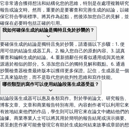
它非常適合獲得想法和結構化您的思維，特別是在處理複雜研究
報告或論文時。然而，重要的是要審查和完善生成的結論，以確
保它符合學術標準。將其作為起點，然後添加您自己的見解，並
確保在必要時包括正確的引用。
我如何確保生成的結論是獨特且免於抄襲的？
要確保生成的結論是獨特且免於抄襲，請遵循以下步驟：1. 使
用可信的結論生成器工具。2. 輸入您自己的原創內容。3. 認真
審查和編輯生成的結論。4. 重新措辭任何看似通用或與其他來
源過於相似的部分。5. 添加您自己的獨特見解和觀點。6. 通過
抄襲檢查器檢查最終版本以獲得更多保證。記住，生成器是一個
工具來協助您，而不是取代您的批判性思維和寫作技能。
哪些類型的寫作可以使用結論段落生成器受益？
結論段落生成器可以惠及各類寫作。對於學術論文、研究報告、
博客文章、文章和商業報告特別有用。內容創作者可以利用它來
有效地結束他們的作品，學生則可以用它來在論文中總結他們的
論據。商業專業人士可以將其用於簡明的報告結尾或演示摘要。
甚至創意作家可能會發現它有助於生成如何結束故事或章節的想