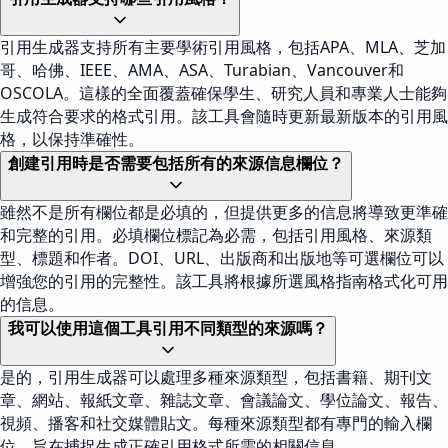
引用生成器支持所有主要學術引用風格，包括APA、MLA、芝加
哥、哈佛、IEEE、AMA、ASA、Turabian、Vancouver和
OSCOLA。這樣的全面覆蓋確保學生、研究人員和專業人士能夠
生成符合要求的格式引用。該工具會隨時更新最新版本的引用風
格，以保持準確性。
創建引用時是否需要包括所有的來源信息欄位？
雖然不是所有欄位都是必填的，但提供更多的信息將導致更準確
和完整的引用。必填欄位標記為必需，包括引用風格、來源類
型、標題和作者。DOI、URL、出版商和出版地等可選欄位可以
增強您的引用的完整性。該工具將根據所選風格指南格式化可用
的信息。
我可以使用這個工具引用不同類型的來源嗎？
是的，引用生成器可以處理多種來源類型，包括書籍、期刊文
章、網站、報紙文章、雜誌文章、會議論文、學位論文、報告、
視頻、播客和社交媒體貼文。每種來源類型都有專門的輸入欄
位，旨在捕捉生成正確引用格式所需的相關信息。