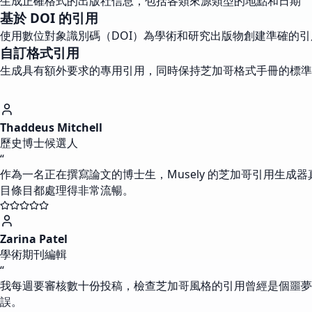
生成正確格式的出版社信息，包括各類來源類型的地點和日期
基於 DOI 的引用
使用數位對象識別碼（DOI）為學術和研究出版物創建準確的引
自訂格式引用
生成具有額外要求的專用引用，同時保持芝加哥格式手冊的標準
Thaddeus Mitchell
歷史博士候選人
“
作為一名正在撰寫論文的博士生，Musely 的芝加哥引用生
目條目都處理得非常流暢。
Zarina Patel
學術期刊編輯
“
我每週要審核數十份投稿，檢查芝加哥風格的引用曾經是個噩夢。
誤。