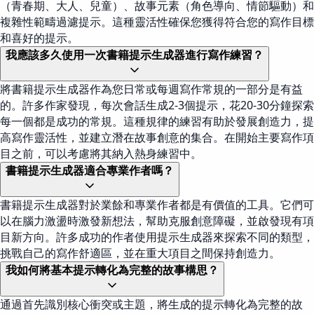
（青春期、大人、兒童）、故事元素（角色導向、情節驅動）和
複雜性範疇過濾提示。這種靈活性確保您獲得符合您的寫作目標
和喜好的提示。
我應該多久使用一次書籍提示生成器進行寫作練習？
將書籍提示生成器作為您日常或每週寫作常規的一部分是有益
的。許多作家發現，每次會話生成2-3個提示，花20-30分鐘探索
每一個都是成功的常規。這種規律的練習有助於發展創造力，提
高寫作靈活性，並建立潛在故事創意的集合。在開始主要寫作項
目之前，可以考慮將其納入熱身練習中。
書籍提示生成器適合專業作者嗎？
書籍提示生成器對於業餘和專業作者都是有價值的工具。它們可
以在腦力激盪時激發新想法，幫助克服創意障礙，並啟發現有項
目新方向。許多成功的作者使用提示生成器來探索不同的類型，
挑戰自己的寫作舒適區，並在重大項目之間保持創造力。
我如何將基本提示轉化為完整的故事構思？
通過首先識別核心衝突或主題，將生成的提示轉化為完整的故