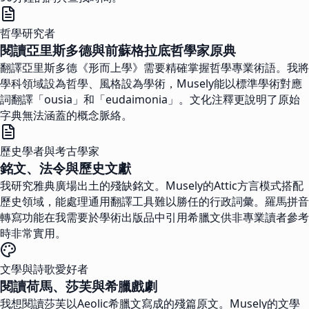
哲學研究者
閱讀亞里斯多德與前蘇格拉底哲學家原典
翻譯亞里斯多德《形而上學》需要精確掌握哲學專業術語。我將
學科領域設為哲學、風格設為學術，Musely能以標準學術對應
詞翻譯「ousia」和「eudaimonia」。文化注釋更說明了原始
字典無法涵蓋的概念脈絡。
歷史學者與考古學家
銘文、法令與歷史文獻
我研究雅典廣場出土的殘缺銘文。Musely的Attic方言模式搭配
歷史領域，能處理通用翻譯工具難以勝任的行政詞彙。羅馬拼音
轉寫功能在我需要於學術出版品中引用希臘文供非專業讀者參考
時非常實用。
文學與詩歌愛好者
閱讀荷馬、莎芙與希臘戲劇
我想閱讀莎芙以Aeolic希臘文寫成的殘篇原文。Musely的文學