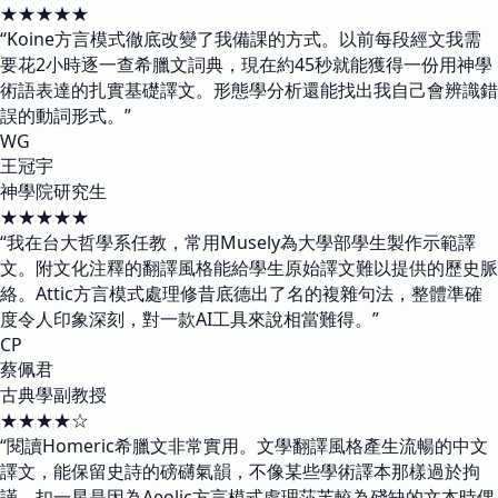
★★★★★
“
Koine方言模式徹底改變了我備課的方式。以前每段經文我需
要花2小時逐一查希臘文詞典，現在約45秒就能獲得一份用神學
術語表達的扎實基礎譯文。形態學分析還能找出我自己會辨識錯
誤的動詞形式。
”
WG
王冠宇
神學院研究生
★★★★★
“
我在台大哲學系任教，常用Musely為大學部學生製作示範譯
文。附文化注釋的翻譯風格能給學生原始譯文難以提供的歷史脈
絡。Attic方言模式處理修昔底德出了名的複雜句法，整體準確
度令人印象深刻，對一款AI工具來說相當難得。
”
CP
蔡佩君
古典學副教授
★★★★☆
“
閱讀Homeric希臘文非常實用。文學翻譯風格產生流暢的中文
譯文，能保留史詩的磅礴氣韻，不像某些學術譯本那樣過於拘
謹。扣一星是因為Aeolic方言模式處理莎芙較為殘缺的文本時偶