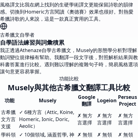
風格譯文比我在網上找到的生硬學術譯文更能保留詩歌的韻律
感。切換到Homeric方言閱讀《奧德賽》效果也很好。對熱愛
希臘詩歌的人來說，這是一款真正實用的工具。
古希臘文自學者
自學語法練習與詞彙積累
我正透過Athenaze自學古希臘文，Musely的形態學分析對理解
動詞變位規律極有幫助。我翻譯一段文字後，對照解析結果與教
科書答案進行比較。遇到難以理解的複雜句子時，簡易風格選項
讓句意更容易掌握。
功能比較
Musely與其他古希臘文翻譯工具比較
Google
Perseus
功能
Musely
Logeion
翻譯
Project
古希臘
✓ 6種方言（Attic, Koine,
✗ 無方
✗ 無方
✗ 無方
文方言
Homeric, Ionic, Doric,
言選擇
言選擇
言選擇
Aeolic）
支援
學科領
✓ 10個領域, 涵蓋哲學, 神
✗ 無領
✗ 無領
✗ 無領