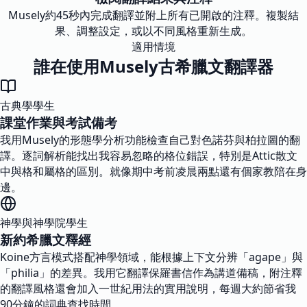
Musely約45秒內完成翻譯並附上所有已開啟的注釋。複製結
果、調整設定，或以不同風格重新生成。
適用情境
誰在使用Musely古希臘文翻譯器
古典學學生
課堂作業與考試備考
我用Musely的形態學分析功能檢查自己對色諾芬與柏拉圖的翻
譯。逐詞解析能找出我容易忽略的格位錯誤，特別是Attic散文
中與格和屬格的區別。就像期中考前凌晨兩點還有個家教陪在身
邊。
神學與神學院學生
新約希臘文釋經
Koine方言模式搭配神學領域，能根據上下文分辨「agape」與
「philia」的差異。我用它翻譯保羅書信作為講道備稿，附注釋
的翻譯風格還會加入一世紀用法的實用說明，每週大約節省我
90分鐘的詞典查找時間。