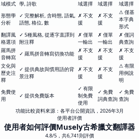
域模式
學, 詩歌
域選擇
域選擇
域選擇
⚠ 僅基
形態學
✓ 完整解析, 含時態, 語氣,
✗ 不支
✗ 不支
本字典
分析
語態, 格位, 數
援
援
形式
翻譯風
✓ 5種風格, 從逐字直譯到
✗ 僅單
✗ 僅單
✗ 僅詞
格選項
附注釋
一輸出
一輸出
典查詢
羅馬拼
✗ 不支
✗ 不支
✗ 不支
✓ 羅馬拼音轉寫切換功能
音轉寫
援
援
援
文化與
⚠ 有限
✓ 提供典故與慣用語的背
✗ 不支
✗ 不支
歷史注
用例說
景注釋
援
援
釋
明
✓ 有限
免費使
✓ 免費
✓ 免費
✓ 提供免費版本
制免費
用
詞典查詢
查詢
使用
功能比較資料來源：各平台公開資訊，2026年3月
使用者評價
使用者如何評價Musely古希臘文翻譯器
4.8/5，共6,741則評價