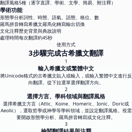
翻譯風格
5種（逐字直譯、學術、文學、簡易、附注釋）
學術功能
形態學分析
詞性、時態、語氣、語態、格位、數
羅馬拼音轉寫
希臘文羅馬化轉寫輸出切換
文化注釋
歷史背景與典故說明
處理時間
每次翻譯約45秒
使用方式
3步驟完成古希臘文翻譯
1
輸入希臘文或繁體中文
將Unicode格式的古希臘文貼入或輸入，或輸入繁體中文進行反
向翻譯。從下拉選單選擇翻譯方向。
2
選擇方言、學科領域與翻譯風格
選擇希臘文方言（Attic、Koine、Homeric、Ionic、Doric或
Aeolic），選取哲學或神學等學科領域，並設定翻譯風格。視需
要開啟形態學分析、羅馬拼音轉寫或文化注釋。
3
檢閱翻譯結果與注釋