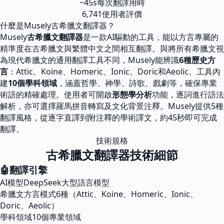
~45s
每次翻譯用時
6,741
使用者評價
什麼是Musely古希臘文翻譯器？
Musely
古希臘文翻譯器
是一款AI驅動的工具，能以方言專屬的
精準度在古希臘文與繁體中文之間相互翻譯。與將所有希臘文視
為現代希臘文的通用翻譯工具不同，Musely能辨識
6種歷史方
言
：Attic、Koine、Homeric、Ionic、Doric和Aeolic。工具內
建
10個學科領域
，涵蓋哲學、神學、詩歌、戲劇等，確保專業
術語的精確處理。使用者可開啟
形態學分析
功能，逐詞進行語法
解析，亦可選擇羅馬拼音轉寫及文化背景注釋。Musely提供5種
翻譯風格，從逐字直譯到附注釋的學術譯文，約45秒即可完成
翻譯。
技術規格
古希臘文翻譯器技術細節
🤖
翻譯引擎
AI模型
DeepSeek大型語言模型
希臘文方言模式
6種（Attic、Koine、Homeric、Ionic、
Doric、Aeolic）
學科領域
10個專業領域