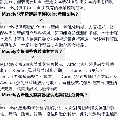
許足夠，但若需要Koine聖經文本或Attic哲學文本的學術精度，
Musely提供了Google所沒有的專業控制選項。
Musely能準確翻譯聖經Koine希臘文嗎？
Musely提供專屬的Koine（聖經／希臘化時期）方言模式，搭
配神學與聖經研究學科領域。這項組合確保新約聖經、七十士譯
本及教父著作均使用已確立的神學詞彙進行翻譯。附注釋翻譯風
格更加入一世紀的文化背景，有助於經文釋義。
Musely支援哪些古希臘文方言？
Musely支援6種古希臘文方言模式：Attic（古典雅典散文與戲
劇）、Koine（聖經與希臘化時期）、Homeric（史詩）、
Ionic（希羅多德與早期散文）、Doric（品達與斯巴達文獻）及
Aeolic（莎芙與萊斯波斯詩歌）。每種模式均依所選方言調整語
法規則、詞彙辨識及形態學解析。
Musely古希臘文翻譯器提供逐詞語法分析嗎？
Musely內建形態學分析切換功能，可針對每個希臘文詞進行詞
性、時態、語氣、語態、格位與數的解析。此功能幫助學生驗證