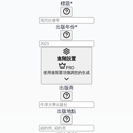
標題
*
出版年份
*
進階設置
PRO
使用進階選項微調您的生成
出版商
出版地點