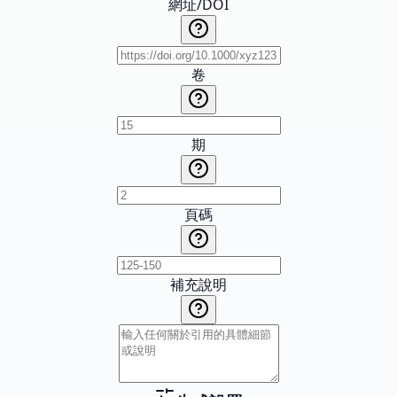
網址/DOI
卷
期
頁碼
補充說明