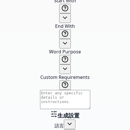
Start With
End With
Word Purpose
Custom Requirements
生成設置
語言