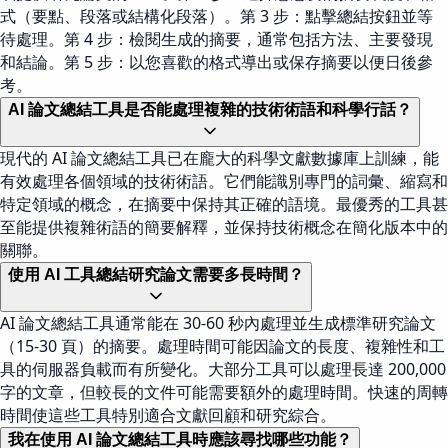
式（要點、段落或結構化段落）。第 3 步：點擊總結按鈕並等
待處理。第 4 步：檢閱生成的摘要，通常包括方法、主要發現
和結論。第 5 步：以您喜歡的格式導出或保存摘要以便日後參
考。
AI 論文總結工具是否能處理複雜的技術術語和科學行話？
現代的 AI 論文總結工具已在龐大的科學文獻數據庫上訓練，能
有效處理各個領域的技術術語。它們能識別專門的詞彙、縮寫和
特定領域的概念，在摘要中保持其正確的語境。最優秀的工具甚
至能提供複雜術語的簡要解釋，並保持技術概念在簡化版本中的
關聯。
使用 AI 工具總結研究論文需要多長時間？
AI 論文總結工具通常能在 30-60 秒內處理並生成標準研究論文
（15-30 頁）的摘要。處理時間可能因論文的長度、複雜性和工
具的伺服器負載而有所變化。大部分工具可以處理長達 200,000
字的文章，但較長的文件可能需要額外的處理時間。快速的周轉
時間使這些工具特別適合文獻回顧和研究綜合。
我在使用 AI 論文總結工具時應該尋找哪些功能？