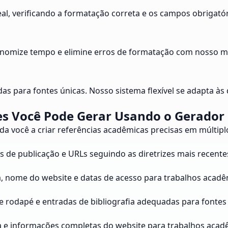
al, verificando a formatação correta e os campos obrigatór
omize tempo e elimine erros de formatação com nosso mec
das para fontes únicas. Nosso sistema flexível se adapta às 
es Você Pode Gerar Usando o Gerador 
a você a criar referências acadêmicas precisas em múltiplo
 de publicação e URLs seguindo as diretrizes mais recente
ina, nome do website e datas de acesso para trabalhos acadê
 rodapé e entradas de bibliografia adequadas para fontes 
a e informações completas do website para trabalhos acad