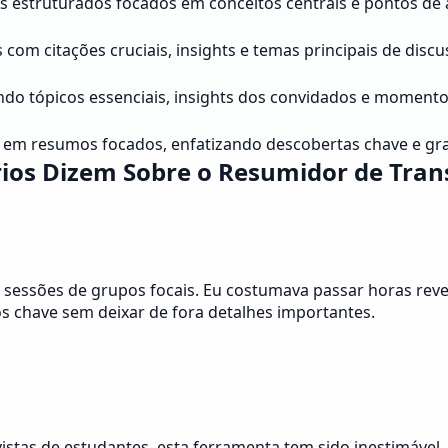
s estruturados focados em conceitos centrais e pontos de
om citações cruciais, insights e temas principais de discu
ndo tópicos essenciais, insights dos convidados e moment
 em resumos focados, enfatizando descobertas chave e gr
ios Dizem Sobre o Resumidor de Tran
r sessões de grupos focais. Eu costumava passar horas rev
os chave sem deixar de fora detalhes importantes.
stas de estudantes, esta ferramenta tem sido inestimável.