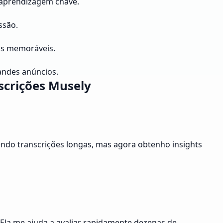
 aprendizagem chave.
ssão.
os memoráveis.
andes anúncios.
scrições Musely
endo transcrições longas, mas agora obtenho insights
 Ela me ajuda a avaliar rapidamente dezenas de