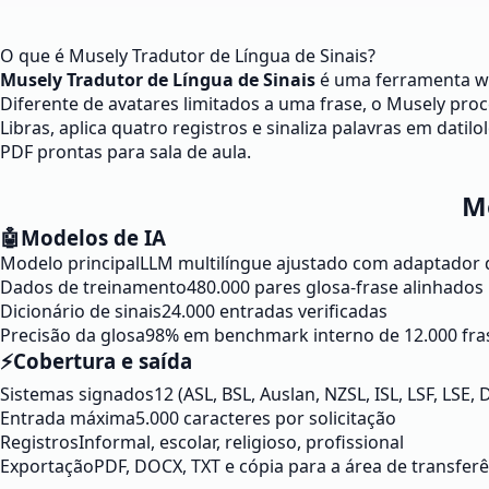
O que é Musely Tradutor de Língua de Sinais?
Musely Tradutor de Língua de Sinais
é uma ferramenta web
Diferente de avatares limitados a uma frase, o Musely pro
Libras, aplica quatro registros e sinaliza palavras em dati
PDF prontas para sala de aula.
M
🤖
Modelos de IA
Modelo principal
LLM multilíngue ajustado com adaptador 
Dados de treinamento
480.000 pares glosa-frase alinhados
Dicionário de sinais
24.000 entradas verificadas
Precisão da glosa
98% em benchmark interno de 12.000 fra
⚡
Cobertura e saída
Sistemas signados
12 (ASL, BSL, Auslan, NZSL, ISL, LSF, LSE, 
Entrada máxima
5.000 caracteres por solicitação
Registros
Informal, escolar, religioso, profissional
Exportação
PDF, DOCX, TXT e cópia para a área de transfer