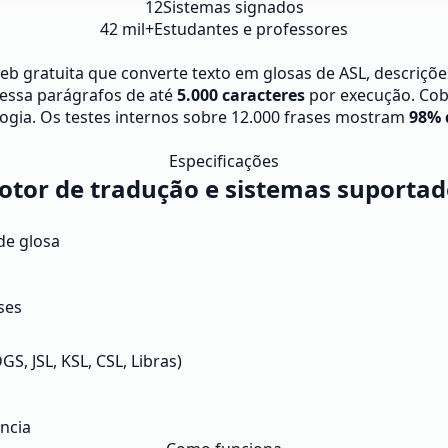
12
Sistemas signados
42 mil+
Estudantes e professores
 gratuita que converte texto em glosas de ASL, descrições
cessa parágrafos de até
5.000 caracteres
por execução. Co
lologia. Os testes internos sobre 12.000 frases mostram
98% 
Especificações
otor de tradução e sistemas suportad
de glosa
ses
DGS, JSL, KSL, CSL, Libras)
ência