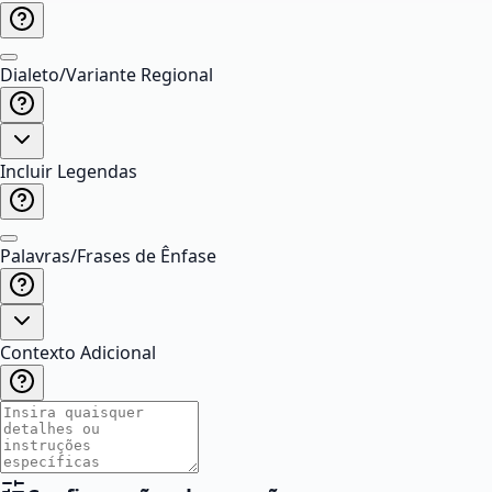
Dialeto/Variante Regional
Incluir Legendas
Palavras/Frases de Ênfase
Contexto Adicional