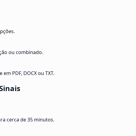
opções.
rição ou combinado.
te em PDF, DOCX ou TXT.
Sinais
ara cerca de 35 minutos.