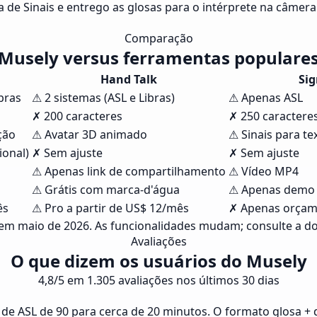
a de Sinais e entrego as glosas para o intérprete na câmera
Comparação
Musely versus ferramentas populare
Hand Talk
Sig
bras
⚠ 2 sistemas (ASL e Libras)
⚠ Apenas ASL
✗ 200 caracteres
✗ 250 caractere
ção
⚠ Avatar 3D animado
⚠ Sinais para t
ional)
✗ Sem ajuste
✗ Sem ajuste
⚠ Apenas link de compartilhamento
⚠ Vídeo MP4
⚠ Grátis com marca-d'água
⚠ Apenas demo 
ês
⚠ Pro a partir de US$ 12/mês
✗ Apenas orçam
 em maio de 2026. As funcionalidades mudam; consulte a 
Avaliações
O que dizem os usuários do Musely
4,8/5 em 1.305 avaliações nos últimos 30 dias
e ASL de 90 para cerca de 20 minutos. O formato glosa + d