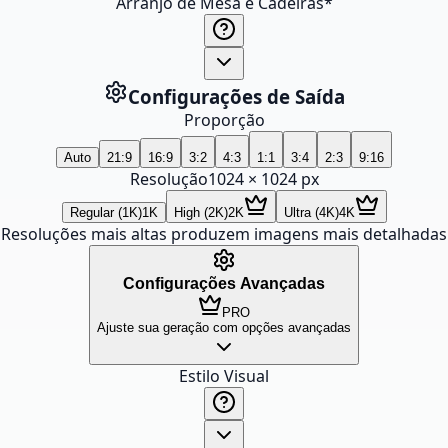
Arranjo de Mesa e Cadeiras
*
Configurações de Saída
Proporção
Auto
21:9
16:9
3:2
4:3
1:1
3:4
2:3
9:16
Resolução
1024
×
1024
px
Regular (1K)
1K
High (2K)
2K
Ultra (4K)
4K
Resoluções mais altas produzem imagens mais detalhadas
Configurações Avançadas
PRO
Ajuste sua geração com opções avançadas
Estilo Visual