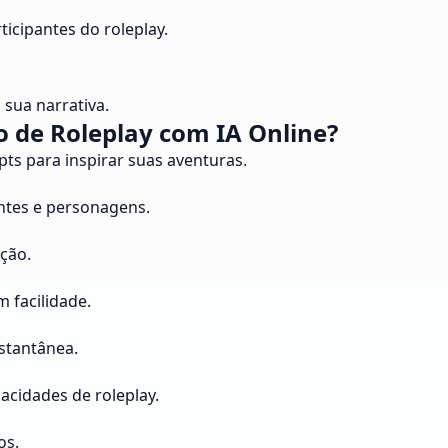
icipantes do roleplay.
 sua narrativa.
o de Roleplay com IA Online?
ts para inspirar suas aventuras.
ntes e personagens.
ção.
 facilidade.
stantânea.
cidades de roleplay.
os.