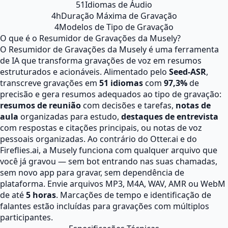
51
Idiomas de Áudio
4h
Duração Máxima de Gravação
4
Modelos de Tipo de Gravação
O que é o Resumidor de Gravações da Musely?
O Resumidor de Gravações da Musely é uma ferramenta
de IA que transforma gravações de voz em resumos
estruturados e acionáveis. Alimentado pelo
Seed-ASR
,
transcreve gravações em
51 idiomas
com
97,3%
de
precisão e gera resumos adequados ao tipo de gravação:
resumos de reunião
com decisões e tarefas,
notas de
aula
organizadas para estudo,
destaques de entrevista
com respostas e citações principais, ou notas de voz
pessoais organizadas. Ao contrário do Otter.ai e do
Fireflies.ai, a Musely funciona com qualquer arquivo que
você já gravou — sem bot entrando nas suas chamadas,
sem novo app para gravar, sem dependência de
plataforma. Envie arquivos MP3, M4A, WAV, AMR ou WebM
de até
5 horas
. Marcações de tempo e identificação de
falantes estão incluídas para gravações com múltiplos
participantes.