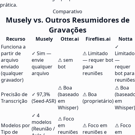
prática.
Comparativo
Musely vs. Outros Resumidores de
Gravações
Recurso
Musely
Otter.ai
Fireflies.ai
Notta
Funciona a
✓
partir de
✓ Sim —
⚠ Limitado
Limitado
arquivo
envie
⚠ sem
— requer bot
—
enviado
qualquer
bot
para
requer
(qualquer
arquivo
reuniões
bot para
gravador)
reuniões
⚠ Boa
⚠ Boa
Precisão de
✓ 97,3%
(baseado
⚠ Boa
(basead
Transcrição
(Seed-ASR)
em
(proprietário)
em
Whisper)
Whisper
✓ 4
⚠ Foco
modelos
Modelos por
em
⚠ Foco em
⚠ Foco
(Reunião /
Tipo de
reuniões
reuniões e
em