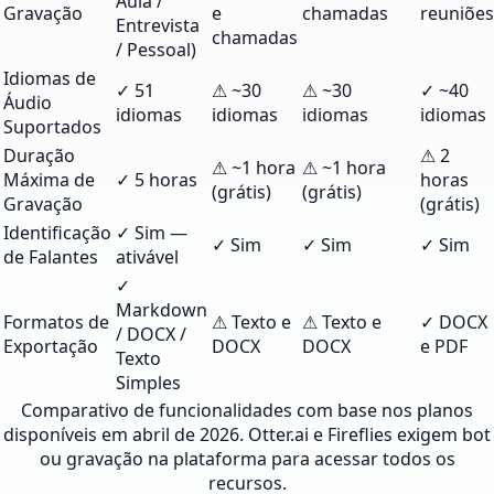
Aula /
Gravação
e
chamadas
reuniões
Entrevista
chamadas
/ Pessoal)
Idiomas de
✓ 51
⚠ ~30
⚠ ~30
✓ ~40
Áudio
idiomas
idiomas
idiomas
idiomas
Suportados
Duração
⚠ 2
⚠ ~1 hora
⚠ ~1 hora
Máxima de
✓ 5 horas
horas
(grátis)
(grátis)
Gravação
(grátis)
Identificação
✓ Sim —
✓ Sim
✓ Sim
✓ Sim
de Falantes
ativável
✓
Markdown
Formatos de
⚠ Texto e
⚠ Texto e
✓ DOCX
/ DOCX /
Exportação
DOCX
DOCX
e PDF
Texto
Simples
Comparativo de funcionalidades com base nos planos
disponíveis em abril de 2026. Otter.ai e Fireflies exigem bot
ou gravação na plataforma para acessar todos os
recursos.