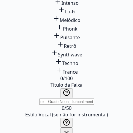
Intenso
Lo-Fi
Melódico
Phonk
Pulsante
Retrô
Synthwave
Techno
Trance
0
/
100
Título da Faixa
0
/
50
Estilo Vocal (se não for instrumental)