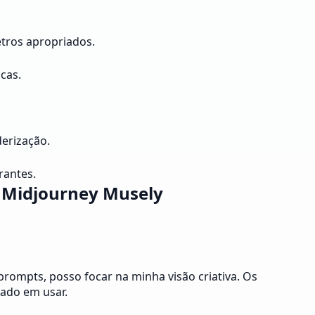
etros apropriados.
cas.
derização.
rantes.
s Midjourney Musely
rompts, posso focar na minha visão criativa. Os
sado em usar.