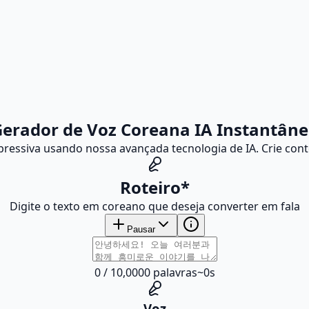
erador de Voz Coreana IA Instantân
pressiva usando nossa avançada tecnologia de IA. Crie cont
Roteiro
*
Digite o texto em coreano que deseja converter em fala
Pausar
0
/
10,000
0
palavras
~
0
s
Voz