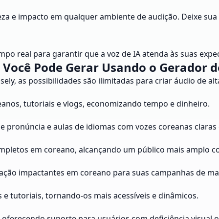
reza e impacto em qualquer ambiente de audição. Deixe sua
po real para garantir que a voz de IA atenda às suas expec
 Você Pode Gerar Usando o Gerador d
y, as possibilidades são ilimitadas para criar áudio de alt
eanos, tutoriais e vlogs, economizando tempo e dinheiro.
de pronúncia e aulas de idiomas com vozes coreanas claras 
ompletos em coreano, alcançando um público mais amplo co
 ação impactantes em coreano para suas campanhas de ma
 e tutoriais, tornando-os mais acessíveis e dinâmicos.
erecendo suporte para usuários com deficiência visual ou 