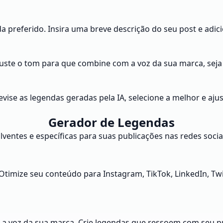
a preferido. Insira uma breve descrição do seu post e adici
ste o tom para que combine com a voz da sua marca, seja e
vise as legendas geradas pela IA, selecione a melhor e ajus
Gerador de Legendas
lventes e específicas para suas publicações nas redes s
 Otimize seu conteúdo para Instagram, TikTok, LinkedIn, Tw
a voz da sua marca. Crie legendas que ressoem com seu púb