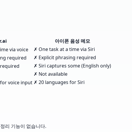
r.ai
아이폰 음성 메모
✗ One task at a time via Siri
time via voice
✗ Explicit phrasing required
ing required
✗ Siri captures some (English only)
required
✗ Not available
✗ 20 languages for Siri
for voice input
된 정리 기능이 없습니다.