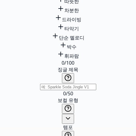
따뜻한
차분한
드라이빙
타악기
단순 멜로디
박수
휘파람
0
/
100
징글 제목
0
/
50
보컬 유형
템포