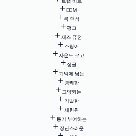
트랩 비트
EDM
록 앤섬
펑크
재즈 퓨전
스팅어
사운드 로고
징글
기억에 남는
경쾌한
고양되는
기발한
세련된
동기 부여하는
장난스러운