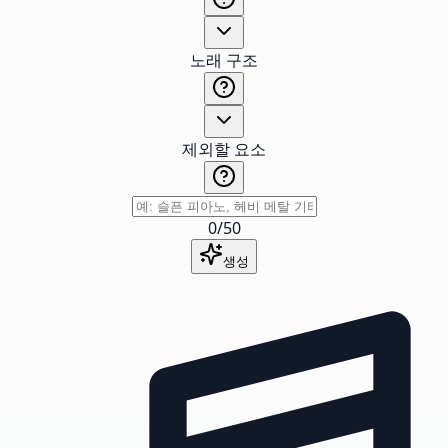
노래 구조
제외할 요소
0
/
50
생성