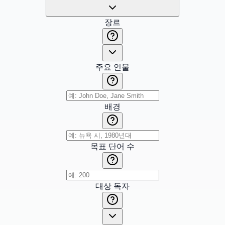
장르
주요 인물
배경
목표 단어 수
대상 독자