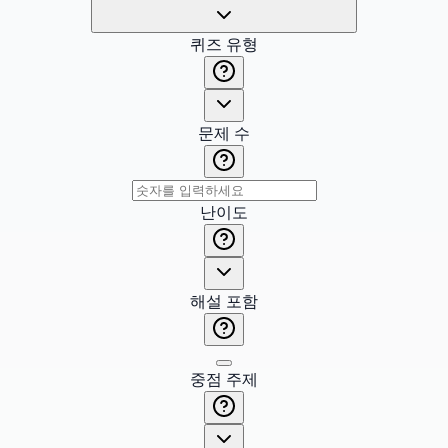
퀴즈 유형
문제 수
난이도
해설 포함
중점 주제