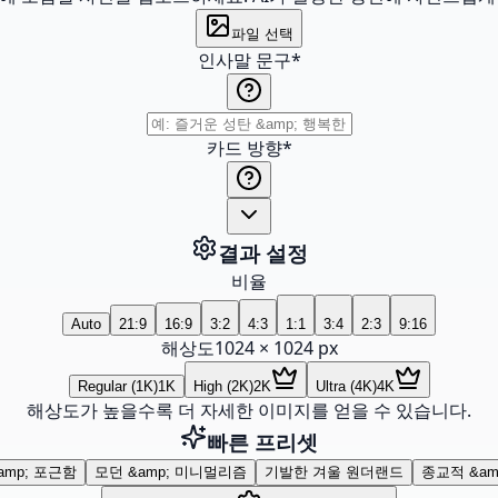
파일 선택
인사말 문구
*
카드 방향
*
결과 설정
비율
Auto
21:9
16:9
3:2
4:3
1:1
3:4
2:3
9:16
해상도
1024
×
1024
px
Regular (1K)
1K
High (2K)
2K
Ultra (4K)
4K
해상도가 높을수록 더 자세한 이미지를 얻을 수 있습니다.
빠른 프리셋
amp; 포근함
모던 &amp; 미니멀리즘
기발한 겨울 원더랜드
종교적 &am