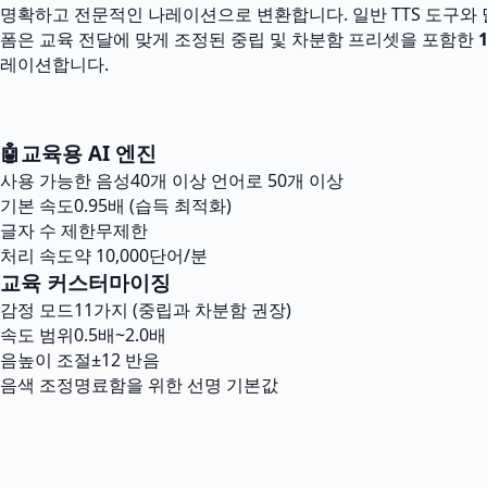
명확하고 전문적인 나레이션으로 변환합니다. 일반 TTS 도구와 달
폼은 교육 전달에 맞게 조정된 중립 및 차분함 프리셋을 포함한
레이션합니다.
🤖
교육용 AI 엔진
사용 가능한 음성
40개 이상 언어로 50개 이상
기본 속도
0.95배 (습득 최적화)
글자 수 제한
무제한
처리 속도
약 10,000단어/분
교육 커스터마이징
감정 모드
11가지 (중립과 차분함 권장)
속도 범위
0.5배~2.0배
음높이 조절
±12 반음
음색 조정
명료함을 위한 선명 기본값